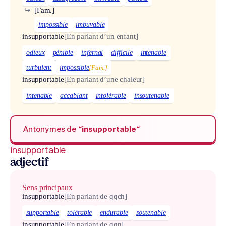
↪
[Fam.]
impossible
imbuvable
insupportable
[En parlant d’un enfant]
odieux
pénible
infernal
difficile
intenable
turbulent
impossible
[Fam.]
insupportable
[En parlant d’une chaleur]
intenable
accablant
intolérable
insoutenable
Antonymes de
“insupportable“
insupportable
adjectif
Sens principaux
insupportable
[En parlant de qqch]
supportable
tolérable
endurable
soutenable
insupportable
[En parlant de qqn]