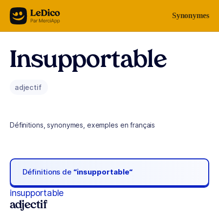
Aller au contenu
Synonymes
Insupportable
adjectif
Définitions, synonymes, exemples en français
Définitions de
“insupportable“
insupportable
adjectif