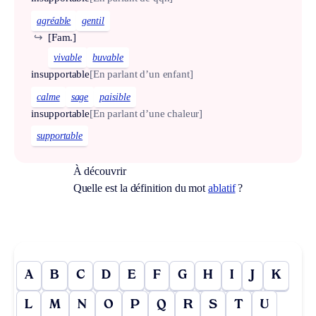
agréable
gentil
↪
[Fam.]
vivable
buvable
insupportable
[En parlant d’un enfant]
calme
sage
paisible
insupportable
[En parlant d’une chaleur]
supportable
À découvrir
Quelle est la définition du mot
ablatif
?
A
B
C
D
E
F
G
H
I
J
K
L
M
N
O
P
Q
R
S
T
U