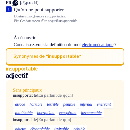
FR
[ɛ̃sypɔʀtabl]
Qu’on ne peut supporter.
1
Douleurs, souffrances insupportables.
Fig.
Cet homme est d’un orgueil insupportable.
À découvrir
Connaissez-vous la définition du mot
électromécanique
?
Synonymes de
“insupportable“
insupportable
adjectif
Sens principaux
insupportable
[En parlant de qqch]
atroce
horrible
terrible
pénible
infernal
énervant
intolérable
horripilant
exaspérant
insoutenable
insupportable
[En parlant de qqn]
odieux
désagréable
invivable
pénible