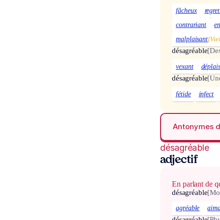
fâcheux
regre
contrariant
e
malplaisant
[Viei
désagréable
[De
vexant
déplai
désagréable
[Un
fétide
infect
Antonymes 
désagréable
adjectif
En parlant de q
désagréable
[Mo
agréable
aima
désagréable
[Ph