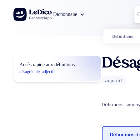
Aller au contenu
Co
Dictionnaire
0
r
Définitions
Désa
Accès rapide aux définitions
désagréable, adjectif
adjectif
Définitions, synon
Définitions 