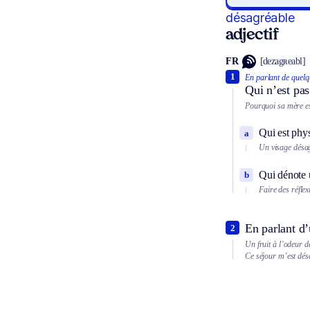
désagréable
adjectif
FR
[dezagʀeabl]
1
En parlant de quelq
Qui n’est pas
Pourquoi sa mère es
Qui est phy
a
Un visage désa
Qui dénote u
b
Faire des réfle
En parlant d
2
Un fruit à l’odeur d
Ce séjour m’est dés