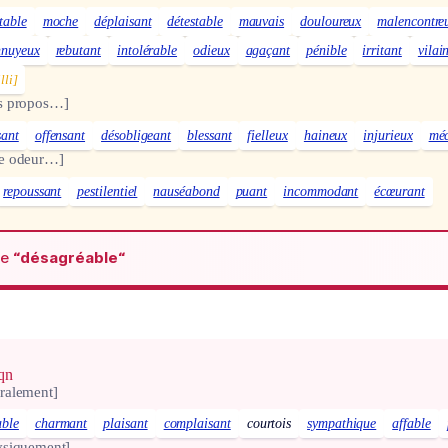
ttable
moche
déplaisant
détestable
mauvais
douloureux
malencontre
nnuyeux
rebutant
intolérable
odieux
agaçant
pénible
irritant
vilai
lli]
s propos…]
sant
offensant
désobligeant
blessant
fielleux
haineux
injurieux
mé
e odeur…]
repoussant
pestilentiel
nauséabond
puant
incommodant
écœurant
de
“désagréable“
qn
ralement]
ble
charmant
plaisant
complaisant
courtois
sympathique
affable
ysiquement]