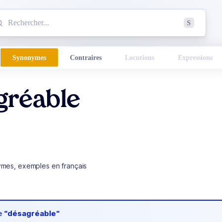
mmencez à chercher un mot dans le dictionnaire :
S
esults found.
Synonymes
Contraires
Locutions
Expressions
gréable
ymes, exemples en français
de
“désagréable“