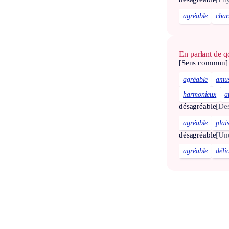
agréable
cha
En parlant de 
[Sens commun]
agréable
amu
harmonieux
a
désagréable
[De
agréable
plai
désagréable
[Un
agréable
déli