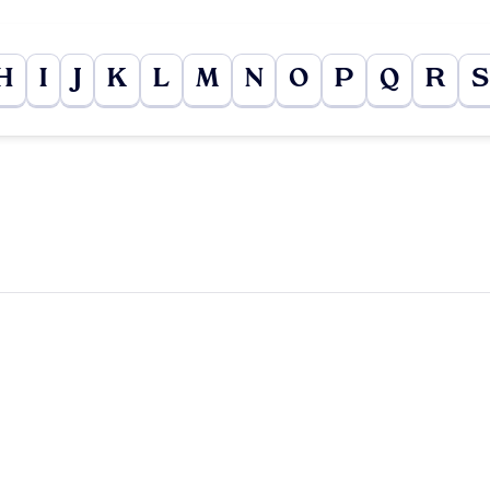
H
I
J
K
L
M
N
O
P
Q
R
S