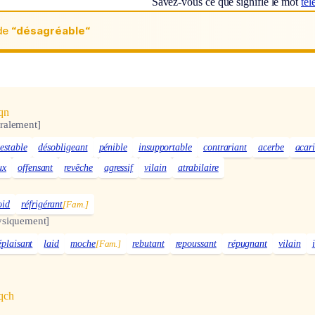
Savez-vous ce que signifie le mot
té
de
“désagréable“
qn
ralement]
estable
désobligeant
pénible
insupportable
contrariant
acerbe
acari
ux
offensant
revêche
agressif
vilain
atrabilaire
oid
réfrigérant
[Fam.]
ysiquement]
éplaisant
laid
moche
[Fam.]
rebutant
repoussant
répugnant
vilain
qqch