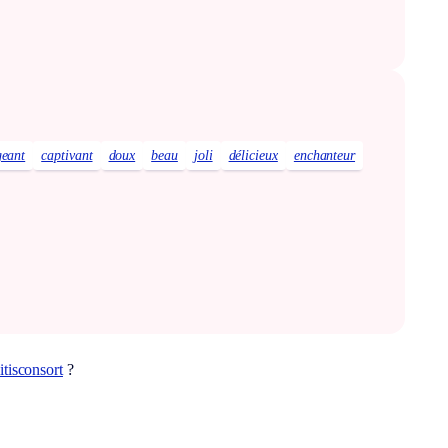
eant
captivant
doux
beau
joli
délicieux
enchanteur
litisconsort
?