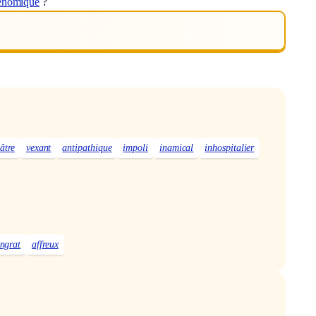
lénomique
?
âtre
vexant
antipathique
impoli
inamical
inhospitalier
ingrat
affreux