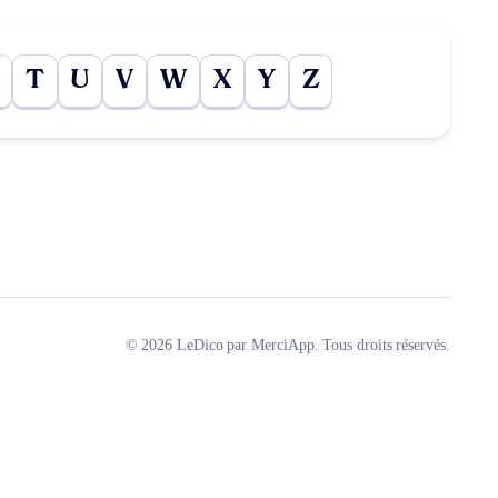
T
U
V
W
X
Y
Z
© 2026 LeDico par MerciApp. Tous droits réservés.