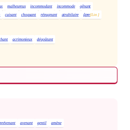
ux
malheureux
incommodant
incommode
gênant
n
cuisant
choquant
répugnant
atrabilaire
âpre
[Litt.]
chant
acrimonieux
dégoûtant
prévenant
avenant
gentil
amène