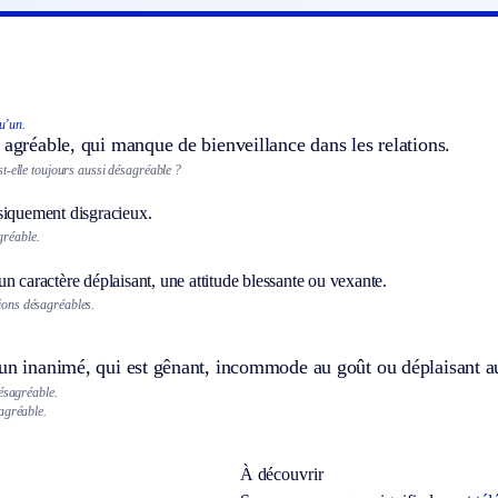
u’un.
 agréable, qui manque de bienveillance dans les relations.
t-elle toujours aussi désagréable ?
siquement disgracieux.
gréable.
n caractère déplaisant, une attitude blessante ou vexante.
xions désagréables.
’un inanimé, qui est gênant, incommode au goût ou déplaisant a
ésagréable.
agréable.
À découvrir