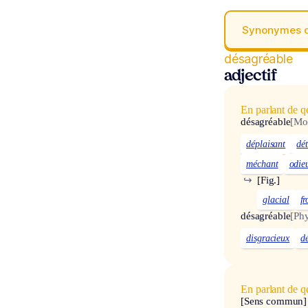
Synonymes 
désagréable
adjectif
En parlant de q
désagréable
[Mo
déplaisant
dét
méchant
odie
↪
[Fig.]
glacial
fr
désagréable
[Ph
disgracieux
d
En parlant de 
[Sens commun]