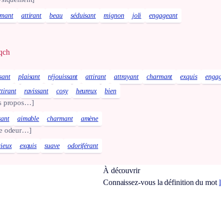
rmant
attirant
beau
séduisant
mignon
joli
engageant
qqch
sant
plaisant
réjouissant
attirant
attrayant
charmant
exquis
engag
ttirant
ravissant
cosy
heureux
bien
s propos…]
sant
aimable
charmant
amène
e odeur…]
cieux
exquis
suave
odoriférant
À découvrir
Connaissez-vous la définition du mot