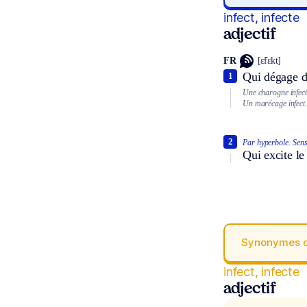
infect, infecte
adjectif
FR
[ɛ̃fɛkt]
Qui dégage d
1
Une charogne infect
Un marécage infect.
2
Par hyperbole.
Sens
Qui excite le
Synonymes 
infect, infecte
adjectif