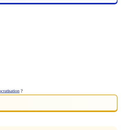
cratisation
?