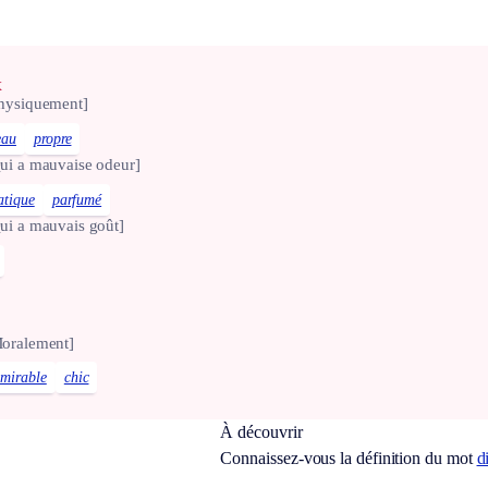
x
hysiquement]
eau
propre
ui a mauvaise odeur]
atique
parfumé
ui a mauvais goût]
oralement]
mirable
chic
À découvrir
Connaissez-vous la définition du mot
d