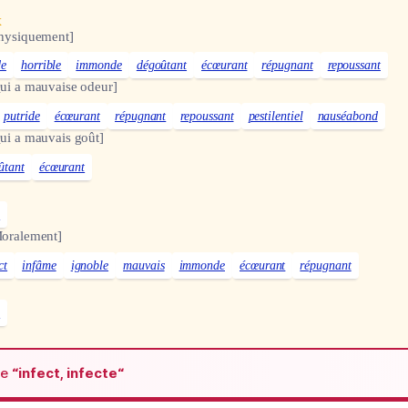
x
hysiquement]
de
horrible
immonde
dégoûtant
écœurant
répugnant
repoussant
ui a mauvaise odeur]
putride
écœurant
répugnant
repoussant
pestilentiel
nauséabond
ui a mauvais goût]
ûtant
écœurant
e
oralement]
ct
infâme
ignoble
mauvais
immonde
écœurant
répugnant
e
de
“infect, infecte“