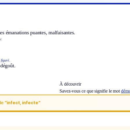
es émanations puantes, malfaisantes.
e.
 figuré.
 dégoût.
À découvrir
Savez-vous ce que signifie le mot
démo
de
“infect, infecte“