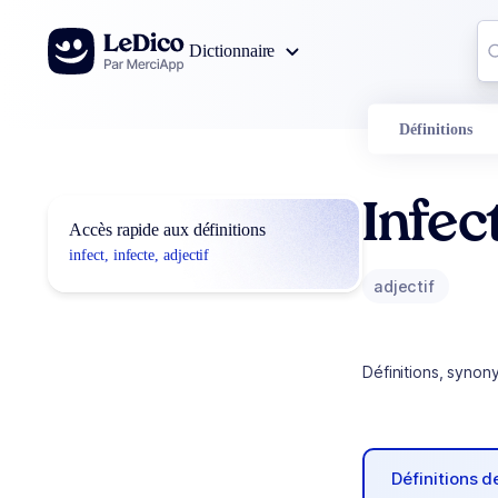
Aller au contenu
Co
Dictionnaire
0
r
Définitions
Infec
Accès rapide aux définitions
infect, infecte, adjectif
adjectif
Définitions, synon
Définitions 