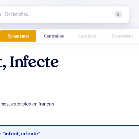
mmencez à chercher un mot dans le dictionnaire :
S
esults found.
Synonymes
Contraires
Locutions
Expressions
t, Infecte
ymes, exemples en français
de
“infect, infecte“