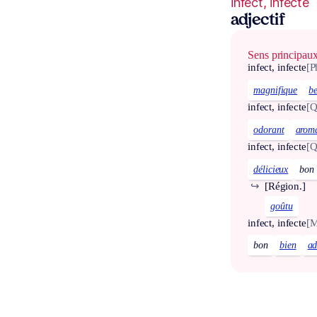
infect, infecte
adjectif
Sens principau
infect, infecte
[P
magnifique
b
infect, infecte
[Q
odorant
arom
infect, infecte
[Q
délicieux
bon
↪
[Région.]
goûtu
infect, infecte
[M
bon
bien
ad