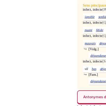
Sens principau
infect, infecte
[P
ignoble
sordi
infect, infecte
[Q
puant
fétide
infect, infecte
[Q
mauvais
dégo
↪
[Vulg.]
dégueulass
infect, infecte
[M
vil
bas
abje
↪
[Fam.]
dégueulass
Antonymes 