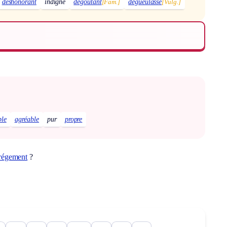
déshonorant
indigne
dégoûtant
[Fam.]
dégueulasse
[Vulg.]
ble
agréable
pur
propre
régement
?