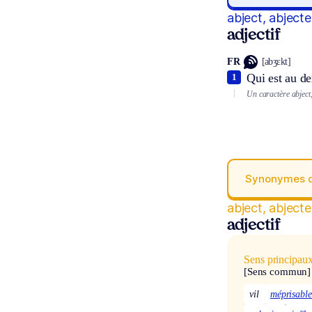
abject, abjecte
adjectif
FR
[abʒɛkt]
Qui est au de
1
Un caractère abject,
Synonymes 
abject, abjecte
adjectif
Sens principau
[Sens commun]
vil
méprisabl