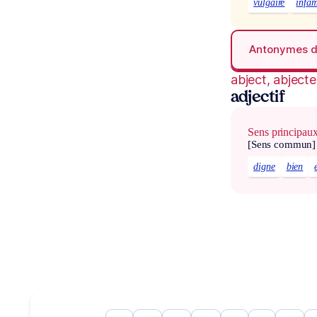
vulgaire
infâ
Antonymes 
abject, abjecte
adjectif
Sens principau
[Sens commun]
digne
bien