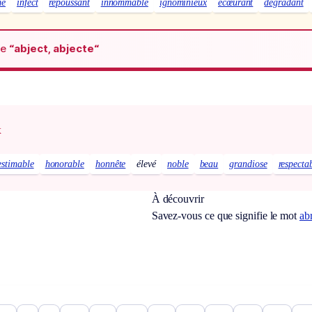
me
infect
repoussant
innommable
ignominieux
écœurant
dégradant
de
“abject, abjecte“
x
estimable
honorable
honnête
élevé
noble
beau
grandiose
respecta
À découvrir
Savez-vous ce que signifie le mot
ab