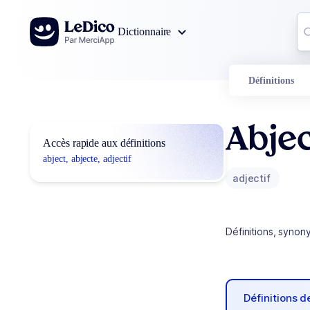
Aller au contenu
Co
Dictionnaire
0
r
Définitions
Abjec
Accès rapide aux définitions
abject, abjecte, adjectif
adjectif
Définitions, synon
Définitions 