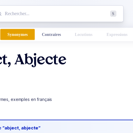
mmencez à chercher un mot dans le dictionnaire :
S
esults found.
Synonymes
Contraires
Locutions
Expressions
t, Abjecte
ymes, exemples en français
de
“abject, abjecte“