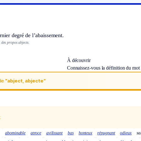
rnier degré de l’abaissement.
 des propos abjects.
À découvrir
Connaissez-vous la définition du mot
de
“abject, abjecte“
x
e
abominable
atroce
avilissant
bas
honteux
répugnant
odieux
sa