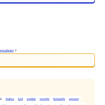
ensaboter
?
le
hideux
laid
sordide
ignoble
haïssable
grossier