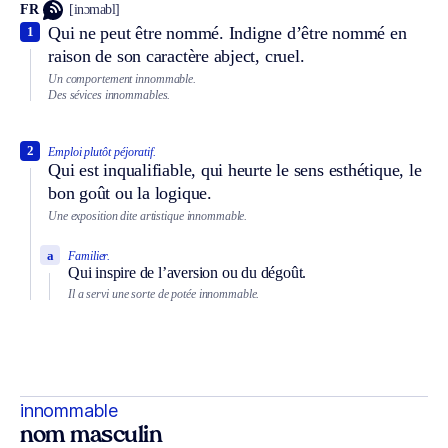
FR
[inɔmabl]
Qui ne peut être nommé. Indigne d’être nommé en
1
raison de son caractère abject, cruel.
Un comportement innommable.
Des sévices innommables.
2
Emploi plutôt péjoratif.
Qui est inqualifiable, qui heurte le sens esthétique, le
bon goût ou la logique.
Une exposition dite artistique innommable.
a
Familier.
Qui inspire de l’aversion ou du dégoût.
Il a servi une sorte de potée innommable.
innommable
nom masculin