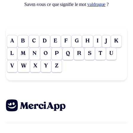
Savez-vous ce que signifie le mot
valdrague
?
A
B
C
D
E
F
G
H
I
J
K
L
M
N
O
P
Q
R
S
T
U
V
W
X
Y
Z