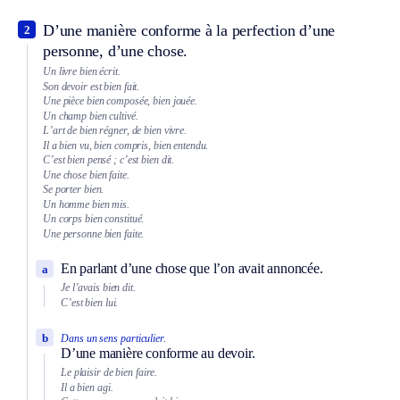
D’une manière conforme à la perfection d’une
2
personne, d’une chose.
Un livre bien écrit.
Son devoir est bien fait.
Une pièce bien composée, bien jouée.
Un champ bien cultivé.
L’art de bien régner, de bien vivre.
Il a bien vu, bien compris, bien entendu.
C’est bien pensé ; c’est bien dit.
Une chose bien faite.
Se porter bien.
Un homme bien mis.
Un corps bien constitué.
Une personne bien faite.
En parlant d’une chose que l’on avait annoncée.
a
Je l’avais bien dit.
C’est bien lui.
b
Dans un sens particulier.
D’une manière conforme au devoir.
Le plaisir de bien faire.
Il a bien agi.