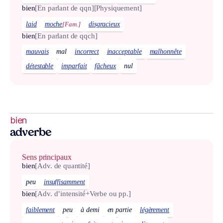
bien
[En parlant de qqn]
[Physiquement]
laid
moche
[Fam.]
disgracieux
bien
[En parlant de qqch]
mauvais
mal
incorrect
inacceptable
malhonnête
détestable
imparfait
fâcheux
nul
bien
adverbe
Sens principaux
bien
[Adv. de quantité]
peu
insuffisamment
bien
[Adv. d’intensité+Verbe ou pp.]
faiblement
peu
à demi
en partie
légèrement