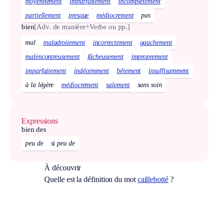
moyennement
imparfaitement
incomplètement
partiellement
presque
médiocrement
pas
bien
[Adv. de manière+Verbe ou pp.]
mal
maladroitement
incorrectement
gauchement
malencontreusement
fâcheusement
improprement
imparfaitement
indécemment
bêtement
insuffisamment
à la légère
médiocrement
salement
sans soin
Expressions
bien des
peu de
si peu de
À découvrir
Quelle est la définition du mot
caillebotté
?