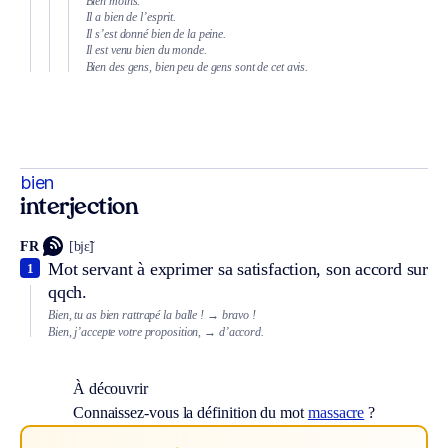
Bien moins.
Il a bien de l’esprit.
Il s’est donné bien de la peine.
Il est venu bien du monde.
Bien des gens, bien peu de gens sont de cet avis.
bien
interjection
FR
[bjɛ̃]
Mot servant à exprimer sa satisfaction, son accord sur
1
qqch.
Bien, tu as bien rattrapé la balle !
→ bravo !
Bien, j’accepte votre proposition,
→ d’accord.
À découvrir
Connaissez-vous la définition du mot
massacre
?