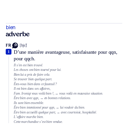
bien
adverbe
FR
[bjɛ̃]
D’une manière avantageuse, satisfaisante pour qqn,
1
pour qqch.
Il s’en est bien trouvé.
Les choses ont bien tourné pour lui.
Bien lui a pris de faire cela.
Se trouver bien quelque part.
Êtes-vous bien dans ce fauteuil ?
Il est bien dans ses affaires,
Fam.
Ironiqt
vous voilà bien !,
→ vous voilà en mauvaise situation.
Être bien avec qqn,
→ en bonnes relations.
Ils sont bien ensemble.
Être bien intentionné pour qqn,
→ lui vouloir du bien.
Être bien accueilli quelque part,
→ avec courtoisie, hospitalité.
L’affaire marche bien.
Cette marchandise s’est bien vendue.