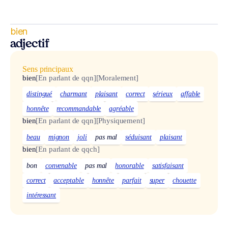
bien
adjectif
Sens principaux
bien
[En parlant de qqn]
[Moralement]
distingué
charmant
plaisant
correct
sérieux
affable
honnête
recommandable
agréable
bien
[En parlant de qqn]
[Physiquement]
beau
mignon
joli
pas mal
séduisant
plaisant
bien
[En parlant de qqch]
bon
convenable
pas mal
honorable
satisfaisant
correct
acceptable
honnête
parfait
super
chouette
intéressant