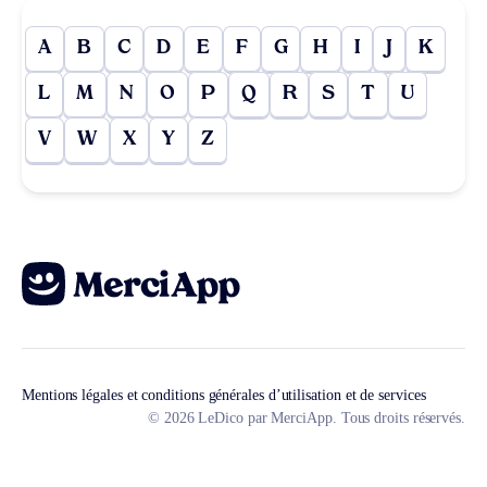
A
B
C
D
E
F
G
H
I
J
K
L
M
N
O
P
Q
R
S
T
U
V
W
X
Y
Z
Mentions légales et conditions générales d’utilisation et de services
© 2026 LeDico par MerciApp. Tous droits réservés.