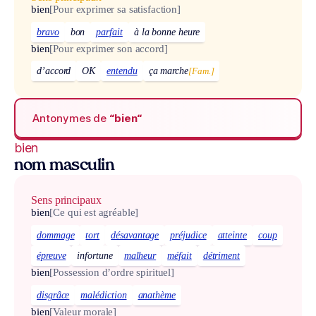
bien
[Pour exprimer sa satisfaction]
bravo
bon
parfait
à la bonne heure
bien
[Pour exprimer son accord]
d’accord
OK
entendu
ça marche
[Fam.]
Antonymes de
“bien“
bien
nom masculin
Sens principaux
bien
[Ce qui est agréable]
dommage
tort
désavantage
préjudice
atteinte
coup
épreuve
infortune
malheur
méfait
détriment
bien
[Possession d’ordre spirituel]
disgrâce
malédiction
anathème
bien
[Valeur morale]