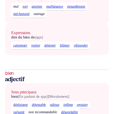
mal
tort
atteinte
malfaisance
misanthropie
méchanceté
outrage
Expressions
dire du bien de
(qqn)
calomnier
traiter
dénigrer
blâmer
vilipender
bien
adjectif
Sens principaux
bien
[En parlant de qqn]
[Moralement]
déplaisant
détestable
odieux
infâme
grossier
vulgaire
non recommandable
désagréable