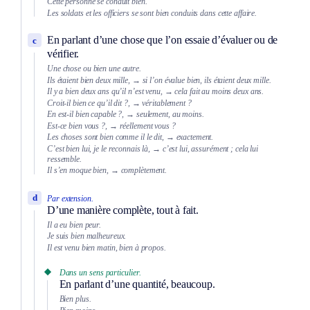
Cette personne se conduit bien.
Les soldats et les officiers se sont bien conduits dans cette affaire.
En parlant d’une chose que l’on essaie d’évaluer ou de
c
vérifier.
Une chose ou bien une autre.
Ils étaient bien deux mille,
→ si l’on évalue bien, ils étaient deux mille.
Il y a bien deux ans qu’il n’est venu,
→ cela fait au moins deux ans.
Croit-il bien ce qu’il dit ?,
→ véritablement ?
En est-il bien capable ?,
→ seulement, au moins.
Est-ce bien vous ?,
→ réellement vous ?
Les choses sont bien comme il le dit,
→ exactement.
C’est bien lui, je le reconnais là,
→ c’est lui, assurément ; cela lui
ressemble.
Il s’en moque bien,
→ complètement.
d
Par extension.
D’une manière complète, tout à fait.
Il a eu bien peur.
Je suis bien malheureux.
Il est venu bien matin, bien à propos.
Dans un sens particulier.
En parlant d’une quantité, beaucoup.
Bien plus.