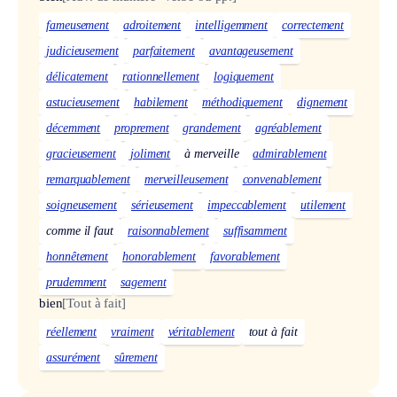
fameusement
adroitement
intelligemment
correctement
judicieusement
parfaitement
avantageusement
délicatement
rationnellement
logiquement
astucieusement
habilement
méthodiquement
dignement
décemment
proprement
grandement
agréablement
gracieusement
joliment
à merveille
admirablement
remarquablement
merveilleusement
convenablement
soigneusement
sérieusement
impeccablement
utilement
comme il faut
raisonnablement
suffisamment
honnêtement
honorablement
favorablement
prudemment
sagement
bien
[Tout à fait]
réellement
vraiment
véritablement
tout à fait
assurément
sûrement