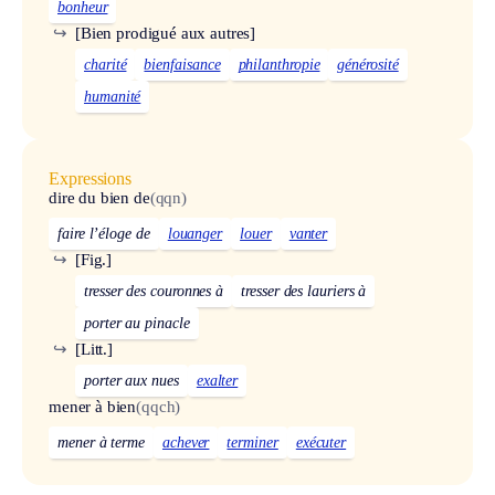
bonheur
↪
[Bien prodigué aux autres]
charité
bienfaisance
philanthropie
générosité
humanité
Expressions
dire du bien de
(qqn)
faire l’éloge de
louanger
louer
vanter
↪
[Fig.]
tresser des couronnes à
tresser des lauriers à
porter au pinacle
↪
[Litt.]
porter aux nues
exalter
mener à bien
(qqch)
mener à terme
achever
terminer
exécuter