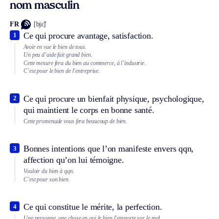
nom masculin
FR
[bjɛ̃]
Ce qui procure avantage, satisfaction.
1
Avoir en vue le bien de tous.
Un peu d’aide fait grand bien.
Cette mesure fera du bien au commerce, à l’industrie.
C’est pour le bien de l’entreprise.
Ce qui procure un bienfait physique, psychologique,
2
qui maintient le corps en bonne santé.
Cette promenade vous fera beaucoup de bien.
Bonnes intentions que l’on manifeste envers qqn,
3
affection qu’on lui témoigne.
Vouloir du bien à qqn.
C’est pour son bien.
Ce qui constitue le mérite, la perfection.
4
Une personne, une chose en qui le bien l’emporte sur le mal.