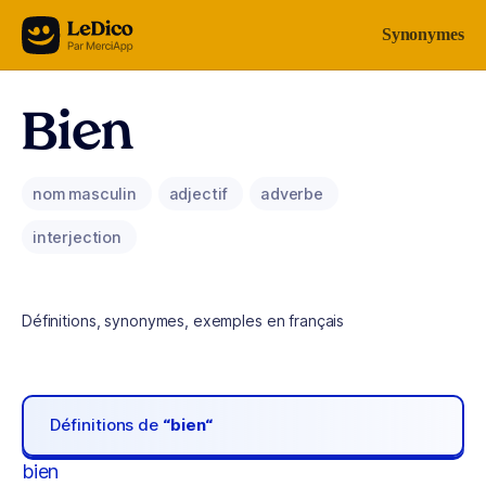
Aller au contenu
Synonymes
Bien
nom masculin
adjectif
adverbe
interjection
Définitions, synonymes, exemples en français
Définitions de
“bien“
bien