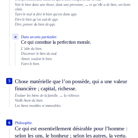
Voir le bien dans une chose, dans une personne,
→ ce qu’elle a de bien, ses bons
côtés.
Taire le mal et dire le bien qui est dans qqn.
Dire le bien qu’on sait de qqn.
Dire, penser du bien de qqn.
a
Dans un sens particulier.
Ce qui constitue la perfection morale.
L’idée du bien.
Discerner le bien du mal.
Aimer, vouloir le bien.
Faire le bien.
Chose matérielle que l’on possède, qui a une valeur
5
financière ; capital, richesse.
Évaluer les biens de la famille,
→ la richesse.
Vieilli
Avoir du bien.
Les biens meubles et immeubles.
6
Philosophie.
Ce qui est essentiellement désirable pour l’homme :
selon les uns, le bonheur ; selon les autres, la vertu.