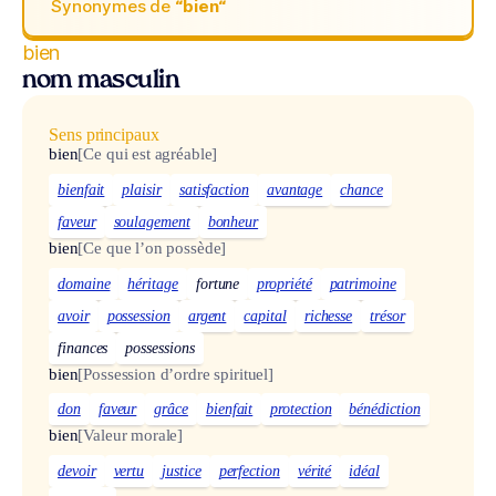
Synonymes de
“bien“
bien
nom masculin
Sens principaux
bien
[Ce qui est agréable]
bienfait
plaisir
satisfaction
avantage
chance
faveur
soulagement
bonheur
bien
[Ce que l’on possède]
domaine
héritage
fortune
propriété
patrimoine
avoir
possession
argent
capital
richesse
trésor
finances
possessions
bien
[Possession d’ordre spirituel]
don
faveur
grâce
bienfait
protection
bénédiction
bien
[Valeur morale]
devoir
vertu
justice
perfection
vérité
idéal