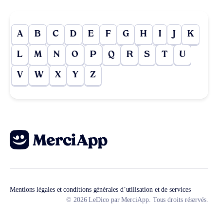
A
B
C
D
E
F
G
H
I
J
K
L
M
N
O
P
Q
R
S
T
U
V
W
X
Y
Z
Mentions légales et conditions générales d’utilisation et de services
© 2026 LeDico par MerciApp. Tous droits réservés.