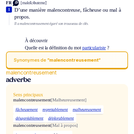
FR
[malɑ̃kɔ̃tʀøzmɑ̃]
D’une manière malencontreuse, fâcheuse ou mal à
1
propos.
Il a malencontreusement égaré son trousseau de clés.
À découvrir
Quelle est la définition du mot
particulariste
?
Synonymes de
“malencontreusement“
malencontreusement
adverbe
Sens principaux
malencontreusement
[Malheureusement]
fâcheusement
regrettablement
malheureusement
désagréablement
déplorablement
malencontreusement
[Mal à propos]