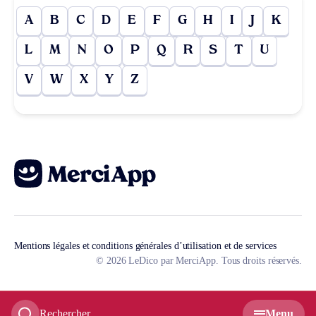
A
B
C
D
E
F
G
H
I
J
K
L
M
N
O
P
Q
R
S
T
U
V
W
X
Y
Z
Mentions légales et conditions générales d’utilisation et de services
© 2026 LeDico par MerciApp. Tous droits réservés.
Rechercher
Menu