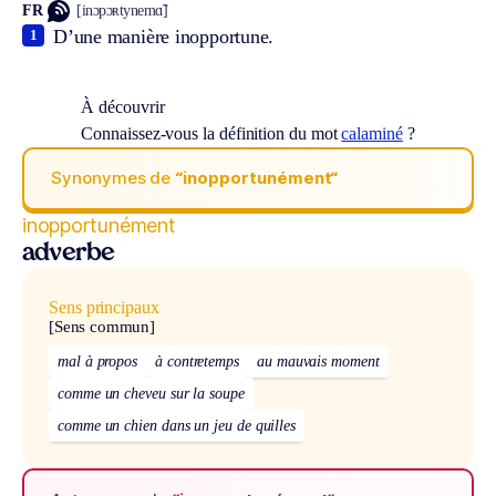
FR
[inɔpɔʀtynemɑ̃]
D’une manière inopportune.
1
À découvrir
Connaissez-vous la définition du mot
calaminé
?
Synonymes de
“inopportunément“
inopportunément
adverbe
Sens principaux
[Sens commun]
mal à propos
à contretemps
au mauvais moment
comme un cheveu sur la soupe
comme un chien dans un jeu de quilles