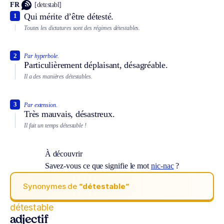
FR
[detɛstabl]
Qui mérite d’être détesté.
1
Toutes les dictatures sont des régimes détestables.
2
Par hyperbole.
Particulièrement déplaisant, désagréable.
Il a des manières détestables.
3
Par extension.
Très mauvais, désastreux.
Il fait un temps détestable !
À découvrir
Savez-vous ce que signifie le mot
nic-nac
?
Synonymes de
“détestable“
détestable
adjectif