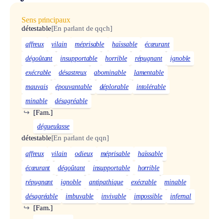
Sens principaux
détestable
[En parlant de qqch]
affreux
vilain
méprisable
haïssable
écœurant
dégoûtant
insupportable
horrible
répugnant
ignoble
exécrable
désastreux
abominable
lamentable
mauvais
épouvantable
déplorable
intolérable
minable
désagréable
↪
[Fam.]
dégueulasse
détestable
[En parlant de qqn]
affreux
vilain
odieux
méprisable
haïssable
écœurant
dégoûtant
insupportable
horrible
répugnant
ignoble
antipathique
exécrable
minable
désagréable
imbuvable
invivable
impossible
infernal
↪
[Fam.]