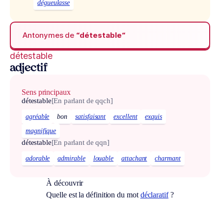
dégueulasse
Antonymes de
“détestable“
détestable
adjectif
Sens principaux
détestable
[En parlant de qqch]
agréable
bon
satisfaisant
excellent
exquis
magnifique
détestable
[En parlant de qqn]
adorable
admirable
louable
attachant
charmant
À découvrir
Quelle est la définition du mot
déclaratif
?