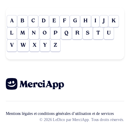
A
B
C
D
E
F
G
H
I
J
K
L
M
N
O
P
Q
R
S
T
U
V
W
X
Y
Z
Mentions légales et conditions générales d’utilisation et de services
© 2026 LeDico par MerciApp. Tous droits réservés.