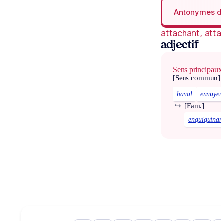
Antonymes 
attachant, att
adjectif
Sens principau
[Sens commun]
banal
ennuye
↪
[Fam.]
enquiquina