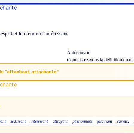
achante
esprit et le cœur en l’intéressant.
À découvrir
Connaissez-vous la définition du m
de
“attachant, attachante“
achante
x
vant
séduisant
intéressant
attrayant
passionnant
fascinant
curieux