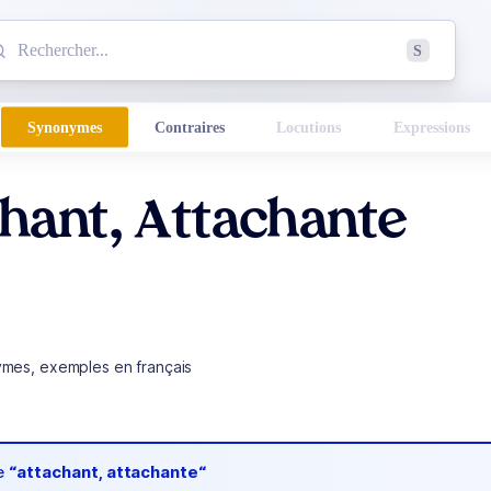
mmencez à chercher un mot dans le dictionnaire :
S
esults found.
Synonymes
Contraires
Locutions
Expressions
hant, Attachante
ymes, exemples en français
de
“attachant, attachante“