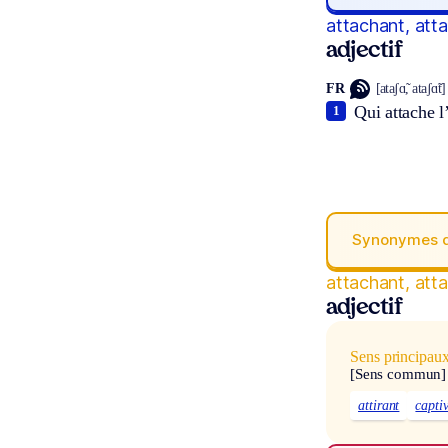
attachant, att
adjectif
FR
[ataʃɑ̃, ataʃɑ̃t]
Qui attache l’
1
Synonymes 
attachant, att
adjectif
Sens principau
[Sens commun]
attirant
capti