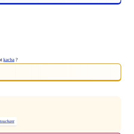
ot
kacha
?
touchant