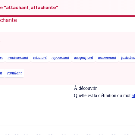
de
“attachant, attachante“
achante
x
ux
inintéressant
rebutant
repoussant
insignifiant
assommant
fastidie
nt
canulant
À découvrir
Quelle est la définition du mot
a