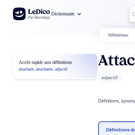
Aller au contenu
Co
Dictionnaire
0
r
Définitions
Attac
Accès rapide aux définitions
attachant, attachante, adjectif
adjectif
Définitions, synon
Définitions 