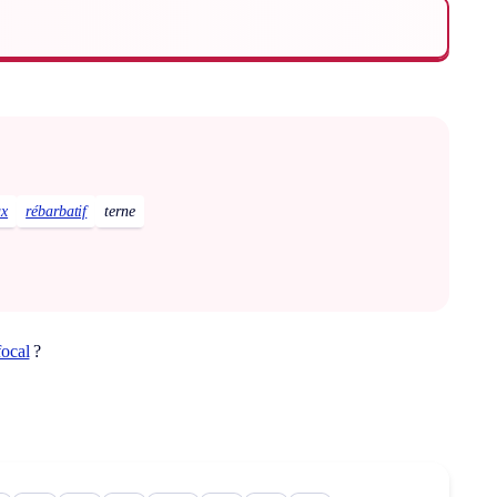
ux
rébarbatif
terne
focal
?