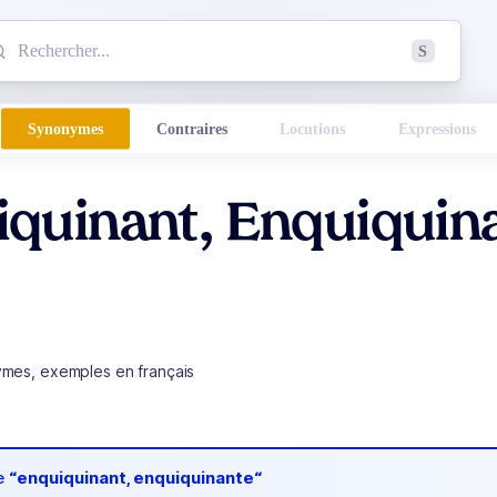
mmencez à chercher un mot dans le dictionnaire :
S
esults found.
Synonymes
Contraires
Locutions
Expressions
quinant, Enquiquin
ymes, exemples en français
de
“enquiquinant, enquiquinante“