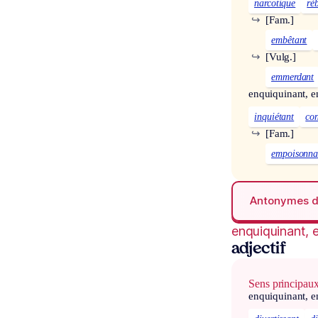
narcotique
ré
↪
[Fam.]
embêtant
↪
[Vulg.]
emmerdant
enquiquinant, e
inquiétant
con
↪
[Fam.]
empoisonna
Antonymes 
enquiquinant, 
adjectif
Sens principau
enquiquinant, e