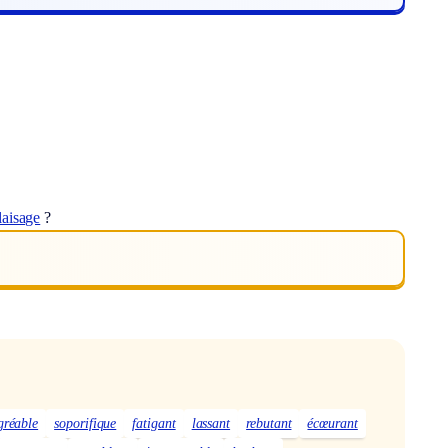
laisage
?
gréable
soporifique
fatigant
lassant
rebutant
écœurant