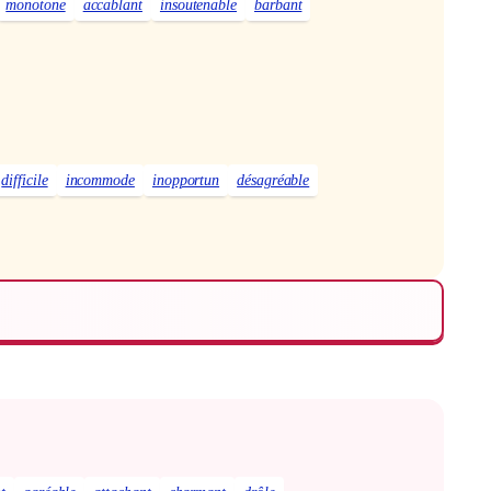
monotone
accablant
insoutenable
barbant
difficile
incommode
inopportun
désagréable