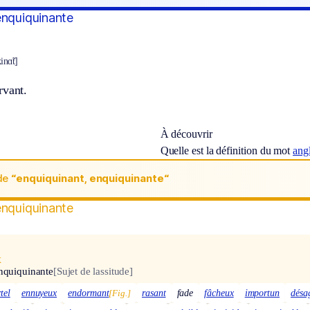
enquiquinante
inɑ̃t]
rvant.
À découvrir
Quelle est la définition du mot
ang
de
“enquiquinant, enquiquinante“
enquiquinante
x
nquiquinante
[Sujet de lassitude]
tel
ennuyeux
endormant
[Fig.]
rasant
fade
fâcheux
importun
désa