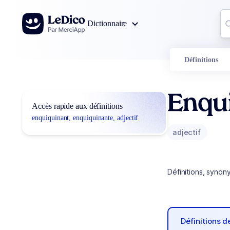
Aller au contenu
Co
Dictionnaire
0
r
Définitions
Enqui
Accès rapide aux définitions
enquiquinant, enquiquinante, adjectif
adjectif
Définitions, synon
Définitions 