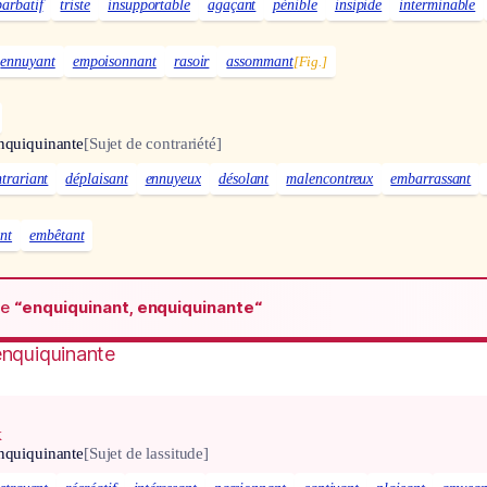
barbatif
triste
insupportable
agaçant
pénible
insipide
interminable
ennuyant
empoisonnant
rasoir
assommant
[Fig.]
nquiquinante
[Sujet de contrariété]
trariant
déplaisant
ennuyeux
désolant
malencontreux
embarrassant
nt
embêtant
de
“enquiquinant, enquiquinante“
enquiquinante
x
nquiquinante
[Sujet de lassitude]