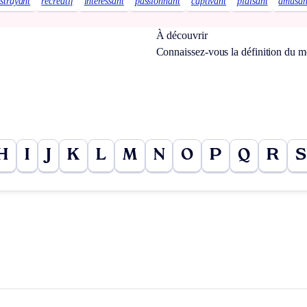
istrayant
récréatif
intéressant
passionnant
captivant
plaisant
amusan
À découvrir
Connaissez-vous la définition du 
H
I
J
K
L
M
N
O
P
Q
R
S