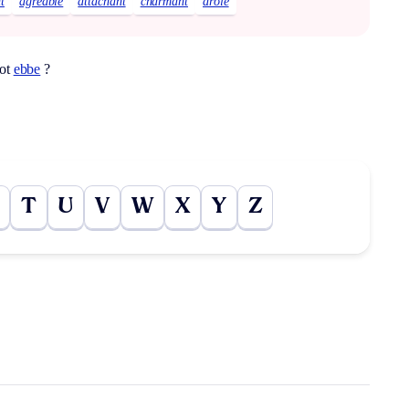
t
agréable
attachant
charmant
drôle
mot
ebbe
?
T
U
V
W
X
Y
Z