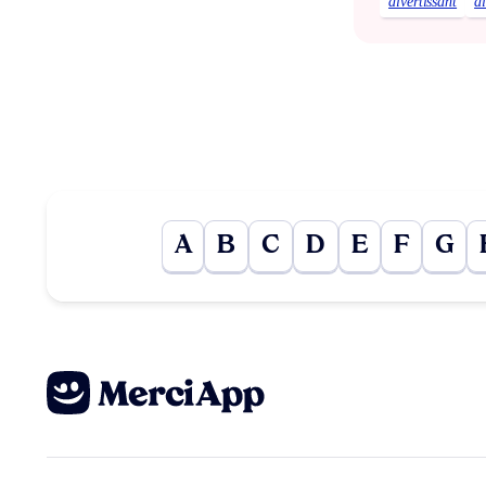
divertissant
d
A
B
C
D
E
F
G