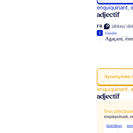
enquiquinant, 
adjectif
FR
[ɑ̃kikinɑ̃, ɑ̃kik
1
Familier.
Agaçant, éne
Synonymes 
enquiquinant, 
adjectif
Sens principau
enquiquinant, e
fastidieux
mor