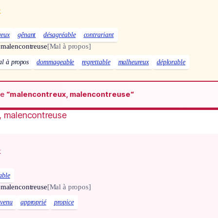
x
yeux
gênant
désagréable
contrariant
 malencontreuse
[Mal à propos]
l à propos
dommageable
regrettable
malheureux
déplorable
de
“malencontreux, malencontreuse“
, malencontreuse
x
able
 malencontreuse
[Mal à propos]
nvenu
approprié
propice