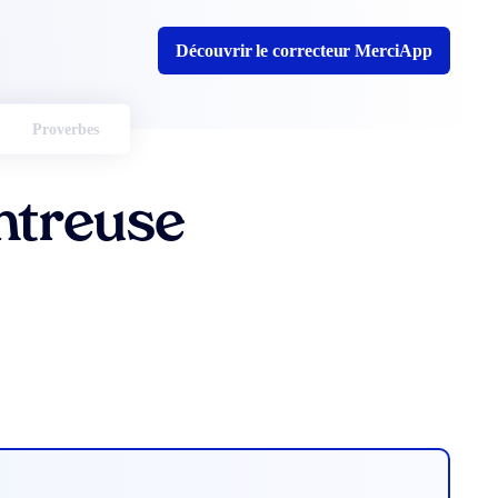
Découvrir le correcteur MerciApp
Proverbes
ntreuse