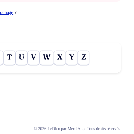
bochage
?
T
U
V
W
X
Y
Z
© 2026 LeDico par MerciApp. Tous droits réservés.