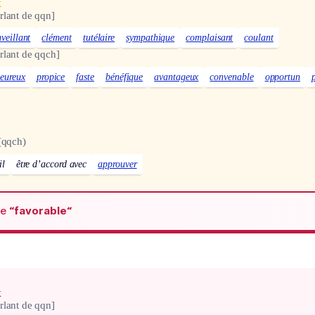
x
rlant de qqn]
nveillant
clément
tutélaire
sympathique
complaisant
coulant
rlant de qqch]
eureux
propice
faste
bénéfique
avantageux
convenable
opportun
(qqch)
il
être d’accord avec
approuver
de
“favorable“
x
rlant de qqn]