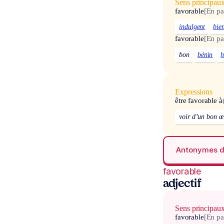
Sens principau
favorable
[En pa
indulgent
bie
favorable
[En pa
bon
bénin
h
Expressions
être favorable à
voir d’un bon œ
Antonymes 
favorable
adjectif
Sens principau
favorable
[En pa