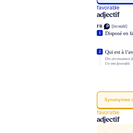
favorable
adjectif
FR
[favɔʀabl]
Disposé en f
1
Qui est à l’a
2
Des circonstances f
Un vent favorable.
Synonymes 
favorable
adjectif