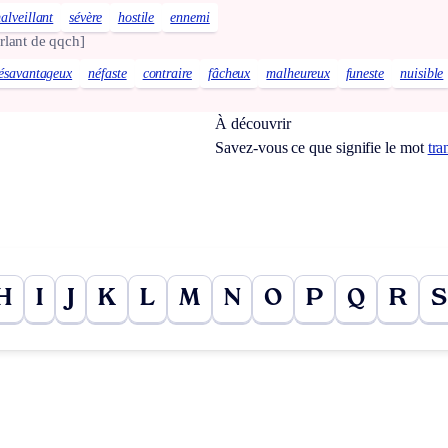
alveillant
sévère
hostile
ennemi
rlant de qqch]
ésavantageux
néfaste
contraire
fâcheux
malheureux
funeste
nuisible
À découvrir
Savez-vous ce que signifie le mot
tra
H
I
J
K
L
M
N
O
P
Q
R
S