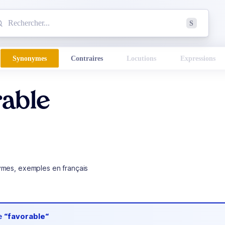
mmencez à chercher un mot dans le dictionnaire :
S
esults found.
Synonymes
Contraires
Locutions
Expressions
rable
ymes, exemples en français
de
“favorable“