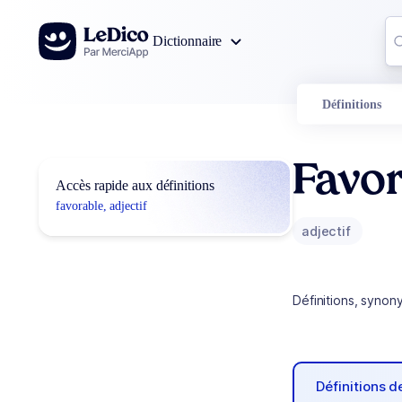
Aller au contenu
Co
Dictionnaire
0
r
Définitions
Favo
Accès rapide aux définitions
favorable, adjectif
adjectif
Définitions, synon
Définitions 