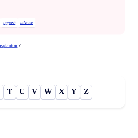
opposé
adverse
nsplantoir
?
T
U
V
W
X
Y
Z