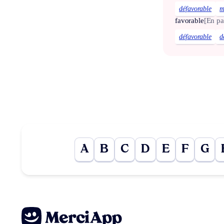
défavorable
m
favorable
[En pa
défavorable
d
A
B
C
D
E
F
G