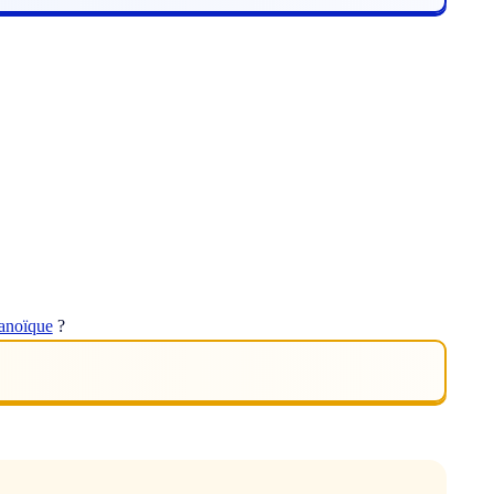
anoïque
?