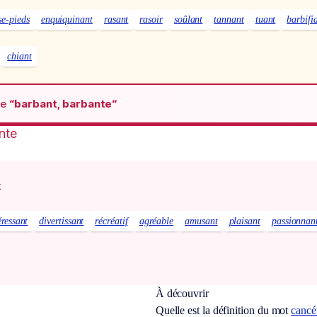
se-pieds
enquiquinant
rasant
rasoir
soûlant
tannant
tuant
barbifi
chiant
de
“barbant, barbante“
nte
x
éressant
divertissant
récréatif
agréable
amusant
plaisant
passionnan
À découvrir
Quelle est la définition du mot
cancé