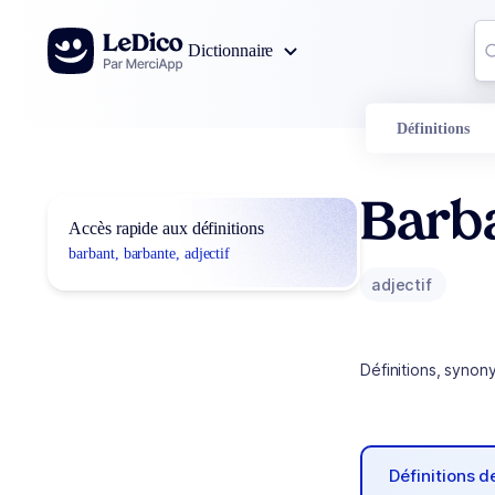
Aller au contenu
Co
Dictionnaire
0
r
Définitions
Barb
Accès rapide aux définitions
barbant, barbante, adjectif
adjectif
Définitions, synon
Définitions 