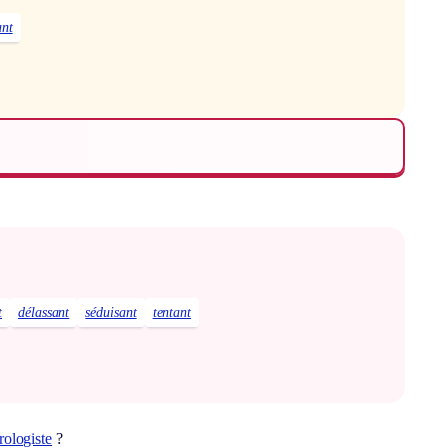
ant
t
délassant
séduisant
tentant
rologiste
?