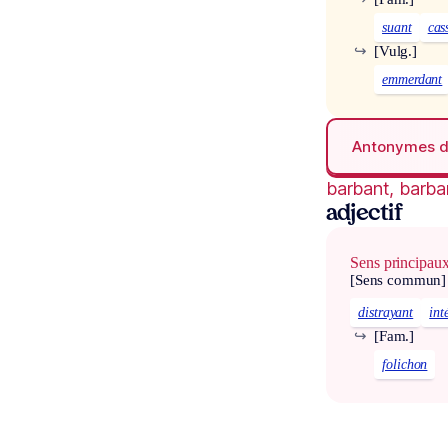
suant
cas
↪
[Vulg.]
emmerdant
Antonymes 
barbant, barba
adjectif
Sens principau
[Sens commun]
distrayant
int
↪
[Fam.]
folichon