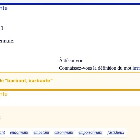
nte
t]
ennuie.
À découvrir
Connaissez-vous la définition du mot
imm
de
“barbant, barbante“
nte
x
ant
endormant
embêtant
assommant
empoisonnant
fastidieux