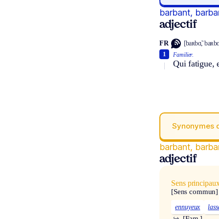
barbant, barba
adjectif
FR
[baʀbɑ̃, baʀbɑ̃
1
Familier.
Qui fatigue, 
Synonymes 
barbant, barba
adjectif
Sens principau
[Sens commun]
ennuyeux
lass
↪
[Fam.]