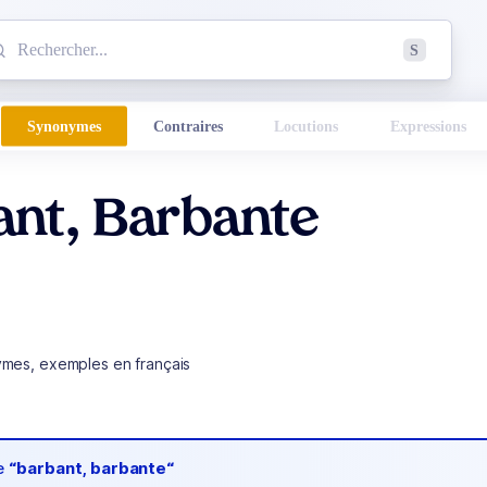
mmencez à chercher un mot dans le dictionnaire :
S
esults found.
Synonymes
Contraires
Locutions
Expressions
ant, Barbante
ymes, exemples en français
de
“barbant, barbante“