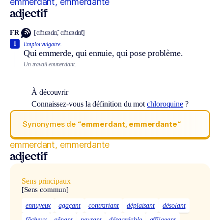
emmerdant, emmerdante
adjectif
FR
[ɑ̃mɛʀdɑ̃, ɑ̃mɛʀdɑ̃t]
1
Emploi vulgaire.
Qui emmerde, qui ennuie, qui pose problème.
Un travail emmerdant.
À découvrir
Connaissez-vous la définition du mot
chloroquine
?
Synonymes de
“emmerdant, emmerdante“
emmerdant, emmerdante
adjectif
Sens principaux
[Sens commun]
ennuyeux
agaçant
contrariant
déplaisant
désolant
fâcheux
gênant
navrant
désagréable
affligeant