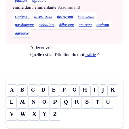
plaisant
agréable
emmerdant, emmerdante
[Assommant]
captivant
divertissant
distrayant
intéressant
passionnant
emballant
délassant
amusant
excitant
agréable
À découvrir
Quelle est la définition du mot
frairie
?
A
B
C
D
E
F
G
H
I
J
K
L
M
N
O
P
Q
R
S
T
U
V
W
X
Y
Z