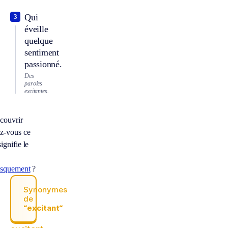
Qui
3
éveille
quelque
sentiment
passionné.
Des
paroles
excitantes.
couvrir
z-vous ce
ignifie le
asquement
?
Synonymes
de
“excitant“