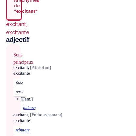
Antonymes
de
“excitant“
excitant,
excitante
adjectif
Sens
principaux
excitant,
[Affriolant]
excitante
fade
terne
↪
[Fam.]
fadasse
excitant,
[Enthousiasmant]
excitante
rebutant