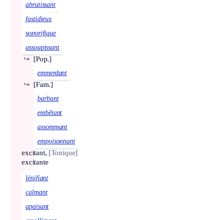
abrutissant
fastidieux
soporifique
assoupissant
↪
[Pop.]
emmerdant
↪
[Fam.]
barbant
embêtant
assommant
empoisonnant
excitant,
[Tonique]
excitante
lénifiant
calmant
apaisant