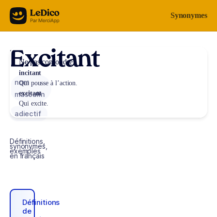
Aller au contenu
Synonymes
Excitant
Ne pas confondre
incitant
nom
Qui pousse à l’action.
excitant
masculin
Qui excite.
adjectif
Définitions,
synonymes,
exemples
en français
Définitions
de