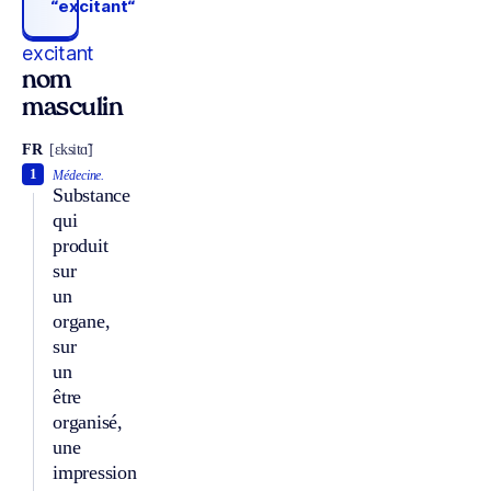
“excitant“
excitant
nom
masculin
FR
[ɛksitɑ̃]
1
Médecine.
Substance
qui
produit
sur
un
organe,
sur
un
être
organisé,
une
impression