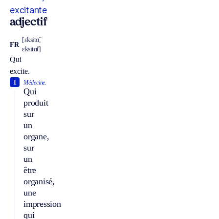
excitante
adjectif
[ɛksitɑ̃,
FR
ɛksitɑ̃t]
Qui
excite.
1
Médecine.
Qui
produit
sur
un
organe,
sur
un
être
organisé,
une
impression
qui