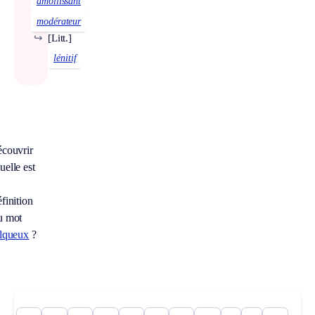
amollissant
modérateur
↪
[Litt.]
lénitif
écouvrir
uelle est
finition
u mot
alqueux
?