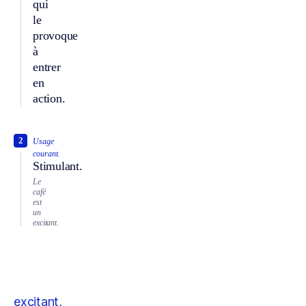
qui
le
provoque
à
entrer
en
action.
2
Usage
courant.
Stimulant.
Le
café
est
un
excitant.
excitant,