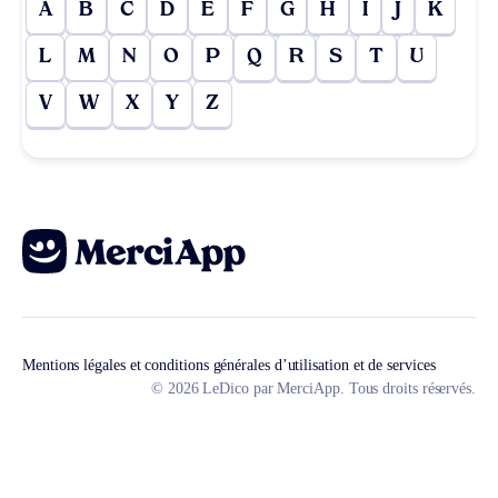
A
B
C
D
E
F
G
H
I
J
K
L
M
N
O
P
Q
R
S
T
U
V
W
X
Y
Z
Mentions légales et conditions générales d’utilisation et de services
© 2026 LeDico par MerciApp. Tous droits réservés.