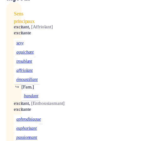
Sens
principaux
excitant,
[Affriolant]
excitante
sexy
aguichant
troublant
affriolant
émoustillant
↪
[Fam.]
bandant
excitant,
[Enthousiasmant]
excitante
aphrodisiaque
euphorisant
passionnant