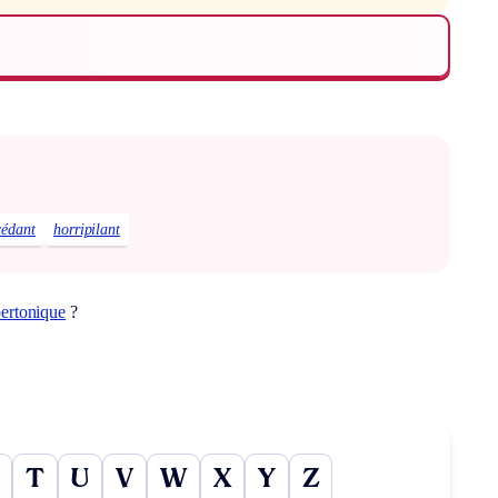
cédant
horripilant
ertonique
?
T
U
V
W
X
Y
Z