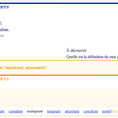
sante
t]
calme.
tes.
À découvrir
Quelle est la définition du mot
de
“apaisant, apaisante“
sante
x
ant
consolant
soulageant
rassurant
sécurisant
conciliant
sopitif
[Litt