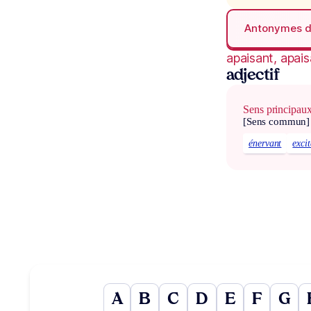
Antonymes 
apaisant, apai
adjectif
Sens principau
[Sens commun]
énervant
exci
A
B
C
D
E
F
G