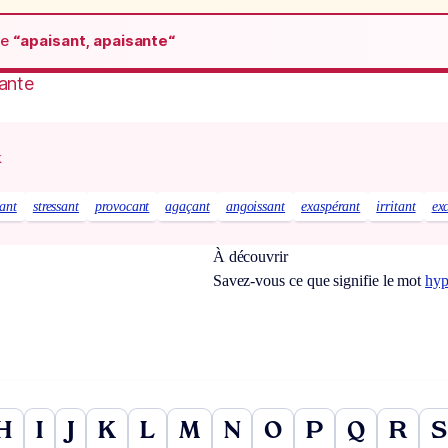
de
“apaisant, apaisante“
sante
x
tant
stressant
provocant
agaçant
angoissant
exaspérant
irritant
ex
À découvrir
Savez-vous ce que signifie le mot
hyp
H
I
J
K
L
M
N
O
P
Q
R
S