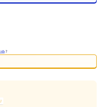
crib
?
.]