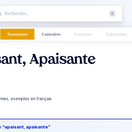
mmencez à chercher un mot dans le dictionnaire :
S
esults found.
Synonymes
Contraires
Locutions
Expressions
ant, Apaisante
ymes, exemples en français
de
“apaisant, apaisante“