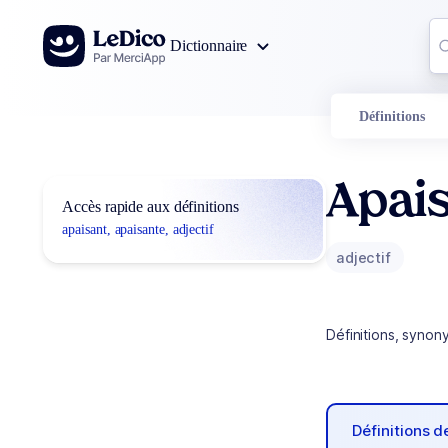
Aller au contenu
Co
Dictionnaire
0
r
Définitions
Apais
Accès rapide aux définitions
apaisant, apaisante, adjectif
adjectif
Définitions, synon
Définitions 