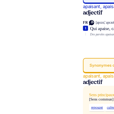
apaisant, apai
adjectif
FR
[apɛzɑ̃, apɛzɑ̃
Qui apaise, 
1
Des paroles apaisan
Synonymes 
apaisant, apai
adjectif
Sens principau
[Sens commun]
reposant
calm