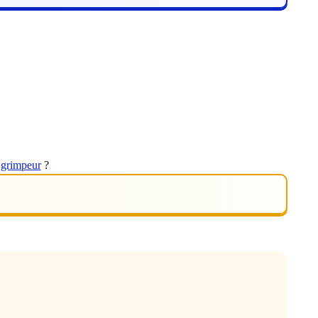
t
grimpeur
?