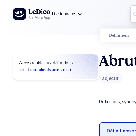
Aller au contenu
Co
Dictionnaire
0
r
Définitions
Abrut
Accès rapide aux définitions
abrutissant, abrutissante, adjectif
adjectif
Définitions, synon
Définitions 