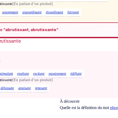
utissante
[En parlant d’un produit]
assommant
assourdissant
étourdissant
fatigant
de
“abrutissant, abrutissante“
rutissante
x
stimulant
exaltant
excitant
passionnant
édifiant
utissante
[En parlant d’un produit]
délassant
apaisant
reposant
À découvrir
Quelle est la définition du mot
phos