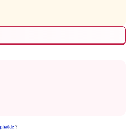
phatide
?