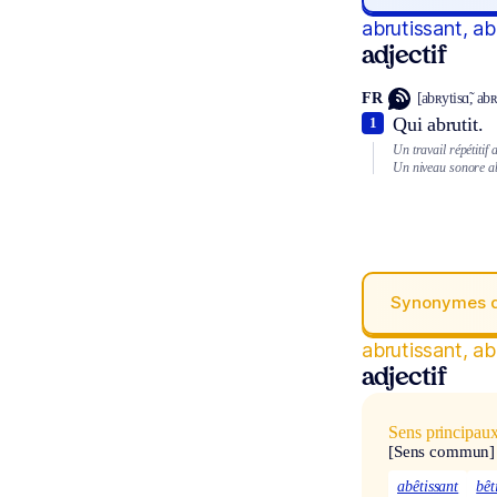
abrutissant, ab
adjectif
FR
[abʀytisɑ̃, abʀ
Qui abrutit.
1
Un travail répétitif 
Un niveau sonore ab
Synonymes 
abrutissant, ab
adjectif
Sens principau
[Sens commun]
abêtissant
bêt