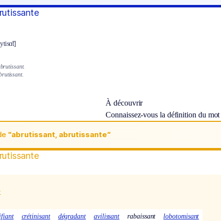
rutissante
ytisɑ̃t]
abrutissant.
rutissant.
À découvrir
Connaissez-vous la définition du mo
de
“abrutissant, abrutissante“
rutissante
x
ifiant
crétinisant
dégradant
avilissant
rabaissant
lobotomisant