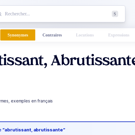
mmencez à chercher un mot dans le dictionnaire :
S
esults found.
Synonymes
Contraires
Locutions
Expressions
issant, Abrutissant
ymes, exemples en français
de
“abrutissant, abrutissante“