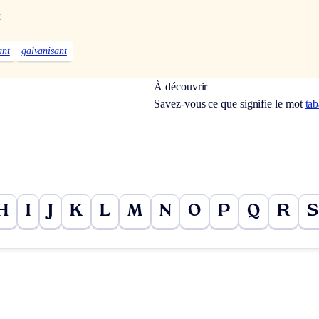
x
ant
galvanisant
À découvrir
Savez-vous ce que signifie le mot
ta
H
I
J
K
L
M
N
O
P
Q
R
S