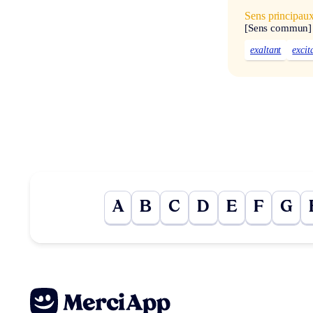
Sens principau
[Sens commun]
exaltant
excit
A
B
C
D
E
F
G