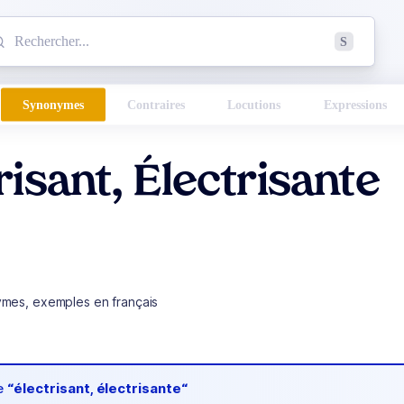
mmencez à chercher un mot dans le dictionnaire :
S
esults found.
Synonymes
Contraires
Locutions
Expressions
risant, Électrisante
ymes, exemples en français
de
“électrisant, électrisante“