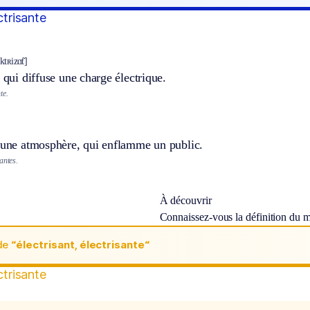
ctrisante
ktʀizɑ̃t]
, qui diffuse une charge électrique.
te.
e une atmosphère, qui enflamme un public.
antes.
À découvrir
Connaissez-vous la définition du 
de
“électrisant, électrisante“
ctrisante