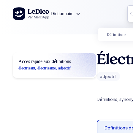
Aller au contenu
Co
Dictionnaire
0
r
Définitions
Élect
Accès rapide aux définitions
électrisant, électrisante, adjectif
adjectif
Définitions, synon
Définitions 