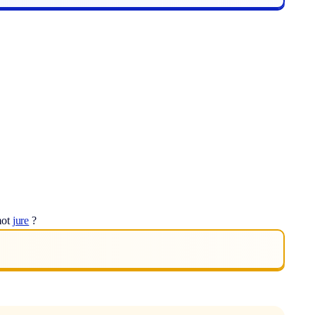
mot
jure
?