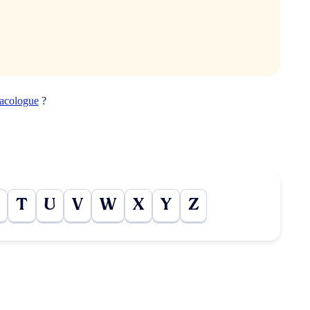
bacologue
?
T
U
V
W
X
Y
Z