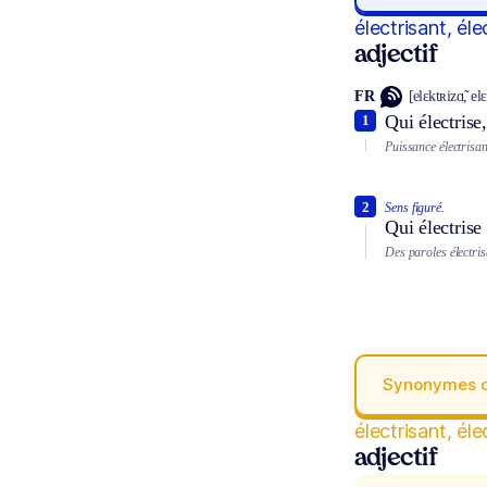
électrisant, éle
adjectif
FR
[elɛktʀizɑ̃, elɛ
Qui électrise
1
Puissance électrisan
2
Sens figuré.
Qui électris
Des paroles électris
Synonymes 
électrisant, éle
adjectif