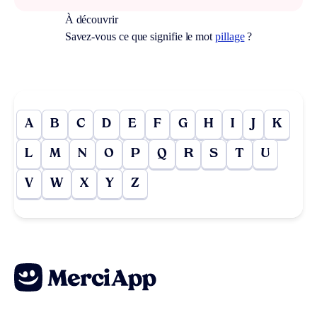
À découvrir
Savez-vous ce que signifie le mot
pillage
?
A
B
C
D
E
F
G
H
I
J
K
L
M
N
O
P
Q
R
S
T
U
V
W
X
Y
Z