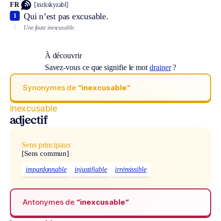
FR
[inɛkskyzabl]
Qui n’est pas excusable.
1
Une faute inexcusable.
À découvrir
Savez-vous ce que signifie le mot
drainer
?
Synonymes de
“inexcusable“
inexcusable
adjectif
Sens principaux
[Sens commun]
impardonnable
injustifiable
irrémissible
Antonymes de
“inexcusable“