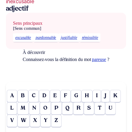
inexcusable
adjectif
Sens principaux
[Sens commun]
excusable
pardonnable
justifiable
rémissible
À découvrir
Connaissez-vous la définition du mot
pareuse
?
A
B
C
D
E
F
G
H
I
J
K
L
M
N
O
P
Q
R
S
T
U
V
W
X
Y
Z