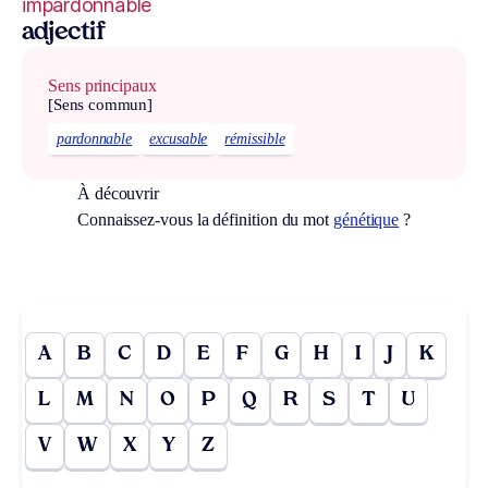
impardonnable
adjectif
Sens principaux
[Sens commun]
pardonnable
excusable
rémissible
À découvrir
Connaissez-vous la définition du mot
génétique
?
A
B
C
D
E
F
G
H
I
J
K
L
M
N
O
P
Q
R
S
T
U
V
W
X
Y
Z