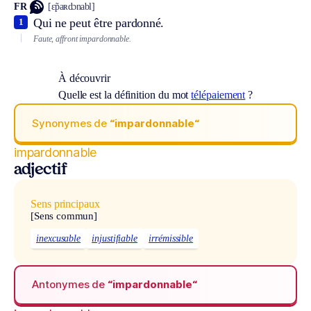
FR
[ɛ̃paʀdɔnabl]
Qui ne peut être pardonné.
1
Faute, affront impardonnable.
À découvrir
Quelle est la définition du mot
télépaiement
?
Synonymes de
“impardonnable“
impardonnable
adjectif
Sens principaux
[Sens commun]
inexcusable
injustifiable
irrémissible
Antonymes de
“impardonnable“