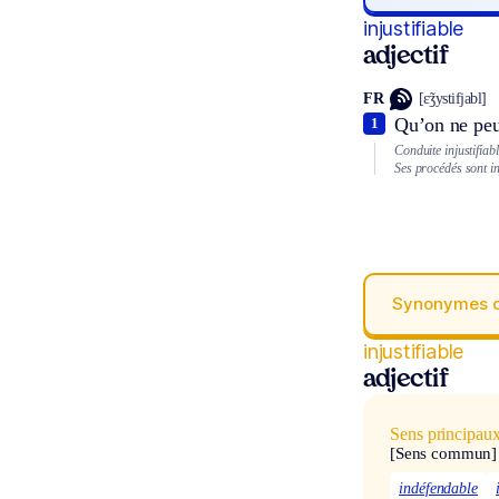
injustifiable
adjectif
FR
[ɛ̃ʒystifjabl]
Qu’on ne peut
1
Conduite injustifiabl
Ses procédés sont inj
Synonymes 
injustifiable
adjectif
Sens principau
[Sens commun]
indéfendable