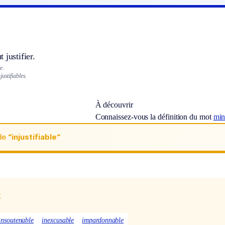
 justifier.
e.
ustifiables.
À découvrir
Connaissez-vous la définition du mot
min
de
“injustifiable“
x
insoutenable
inexcusable
impardonnable