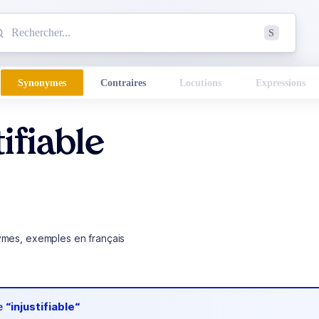
mmencez à chercher un mot dans le dictionnaire :
S
esults found.
Synonymes
Contraires
Locutions
Expressions
tifiable
ymes, exemples en français
de
“injustifiable“