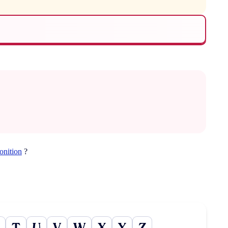
onition
?