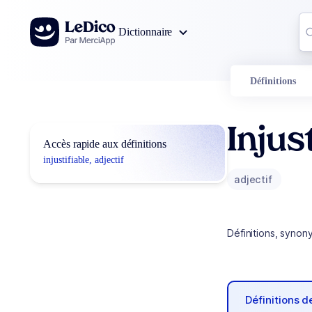
Aller au contenu
Co
Dictionnaire
0
r
Définitions
Injus
Accès rapide aux définitions
injustifiable, adjectif
adjectif
Définitions, synon
Définitions 