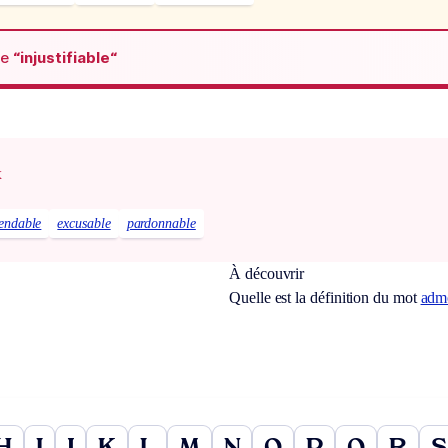
de
“injustifiable“
x
endable
excusable
pardonnable
À découvrir
Quelle est la définition du mot
adm