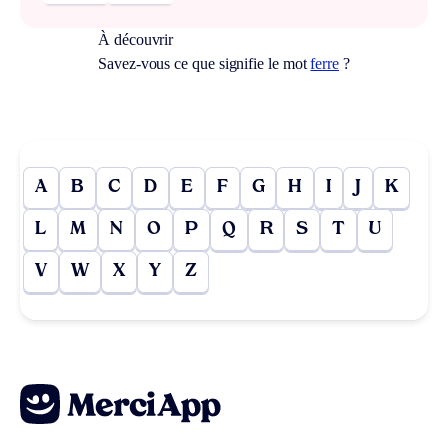
À découvrir
Savez-vous ce que signifie le mot
ferre
?
A
B
C
D
E
F
G
H
I
J
K
L
M
N
O
P
Q
R
S
T
U
V
W
X
Y
Z