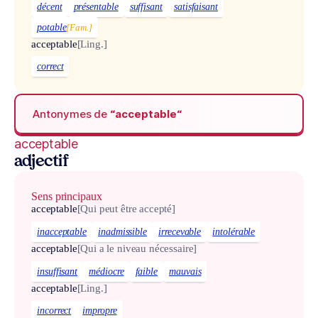
décent
présentable
suffisant
satisfaisant
potable
[Fam.]
acceptable
[Ling.]
correct
Antonymes de
“acceptable“
acceptable
adjectif
Sens principaux
acceptable
[Qui peut être accepté]
inacceptable
inadmissible
irrecevable
intolérable
acceptable
[Qui a le niveau nécessaire]
insuffisant
médiocre
faible
mauvais
acceptable
[Ling.]
incorrect
impropre