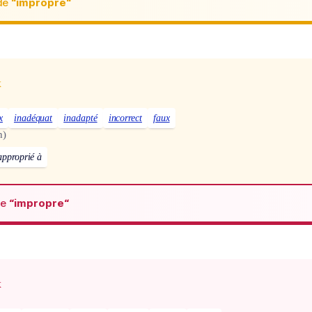
de
“impropre“
x
x
inadéquat
inadapté
incorrect
faux
h)
approprié à
de
“impropre“
x