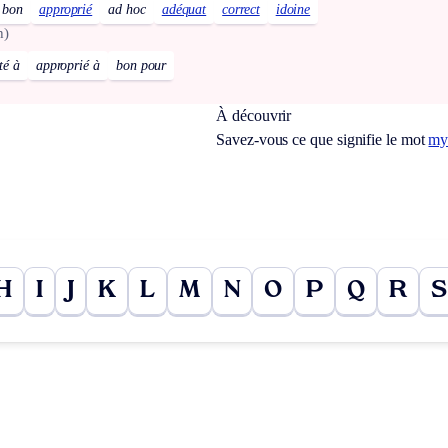
bon
approprié
ad hoc
adéquat
correct
idoine
h)
té à
approprié à
bon pour
À découvrir
Savez-vous ce que signifie le mot
my
H
I
J
K
L
M
N
O
P
Q
R
S