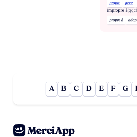
propre
juste
impropre à
(qqc
propre à
adap
A
B
C
D
E
F
G