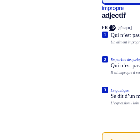
impropre
adjectif
FR
[ɛ̃pʀɔpʀ]
Qui n’est pas
1
Un aliment impropr
2
En parlant de quelq
Qui n’est pas
Il est impropre à re
3
Linguistique.
Se dit d’un m
L’expression « loin s