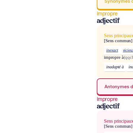
Synonymes 
impropre
adjectif
Sens principau
[Sens commun]
inexact
vicieu
impropre à
(qqc
inadapté à
in
Antonymes 
impropre
adjectif
Sens principau
[Sens commun]