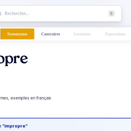
mmencez à chercher un mot dans le dictionnaire :
S
esults found.
Synonymes
Contraires
Locutions
Expressions
opre
ymes, exemples en français
de
“impropre“