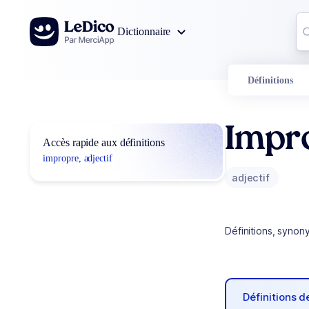
Aller au contenu
Co
Dictionnaire
0
r
Définitions
Impr
Accès rapide aux définitions
impropre, adjectif
adjectif
Définitions, synon
Définitions 