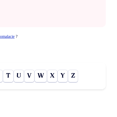
omalacie
?
T
U
V
W
X
Y
Z