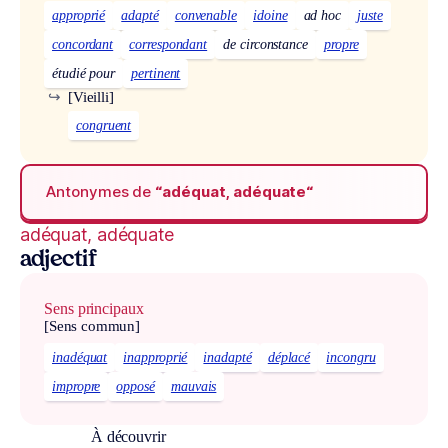
approprié
adapté
convenable
idoine
ad hoc
juste
concordant
correspondant
de circonstance
propre
étudié pour
pertinent
↪
[Vieilli]
congruent
Antonymes de
“adéquat, adéquate“
adéquat, adéquate
adjectif
Sens principaux
[Sens commun]
inadéquat
inapproprié
inadapté
déplacé
incongru
impropre
opposé
mauvais
À découvrir