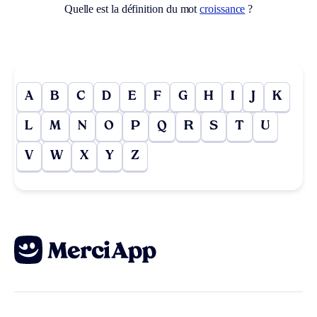
Quelle est la définition du mot
croissance
?
A
B
C
D
E
F
G
H
I
J
K
L
M
N
O
P
Q
R
S
T
U
V
W
X
Y
Z