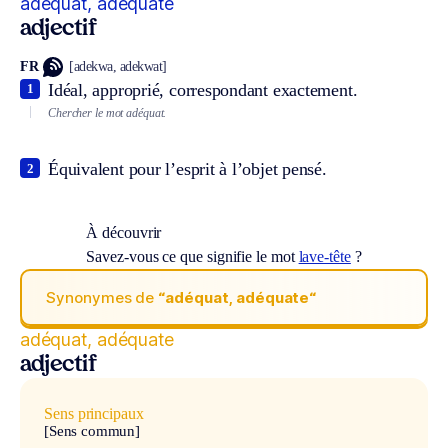
adéquat, adéquate
adjectif
FR
[adekwa, adekwat]
Idéal, approprié, correspondant exactement.
1
Chercher le mot adéquat.
Équivalent pour l’esprit à l’objet pensé.
2
À découvrir
Savez-vous ce que signifie le mot
lave-tête
?
Synonymes de
“adéquat, adéquate“
adéquat, adéquate
adjectif
Sens principaux
[Sens commun]