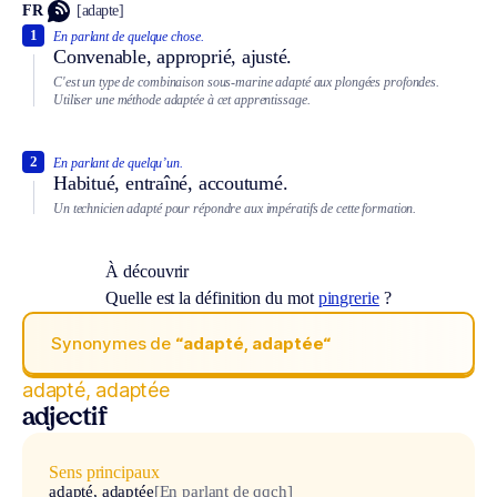
FR
[adapte]
1
En parlant de quelque chose.
Convenable, approprié, ajusté.
C'est un type de combinaison sous-marine adapté aux plongées profondes.
Utiliser une méthode adaptée à cet apprentissage.
2
En parlant de quelqu’un.
Habitué, entraîné, accoutumé.
Un technicien adapté pour répondre aux impératifs de cette formation.
À découvrir
Quelle est la définition du mot
pingrerie
?
Synonymes de
“adapté, adaptée“
adapté, adaptée
adjectif
Sens principaux
adapté, adaptée
[En parlant de qqch]