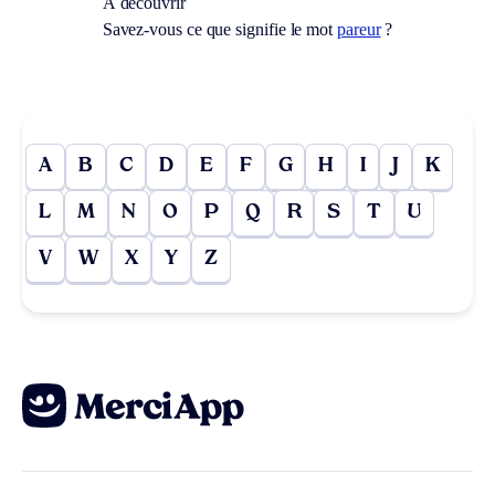
À découvrir
Savez-vous ce que signifie le mot
pareur
?
A
B
C
D
E
F
G
H
I
J
K
L
M
N
O
P
Q
R
S
T
U
V
W
X
Y
Z