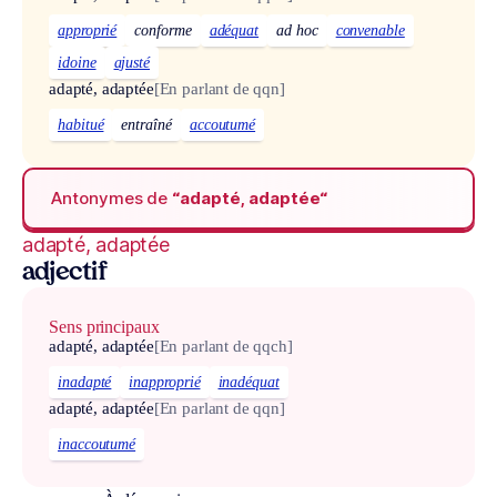
approprié
conforme
adéquat
ad hoc
convenable
idoine
ajusté
adapté, adaptée
[En parlant de qqn]
habitué
entraîné
accoutumé
Antonymes de
“adapté, adaptée“
adapté, adaptée
adjectif
Sens principaux
adapté, adaptée
[En parlant de qqch]
inadapté
inapproprié
inadéquat
adapté, adaptée
[En parlant de qqn]
inaccoutumé