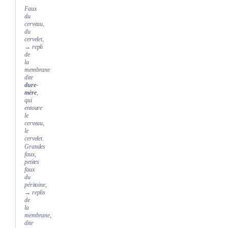
Faux
du
cerveau,
du
cervelet,
→ repli
de
la
membrane
dite
dure-
mère
,
qui
entoure
le
cerveau,
le
cervelet.
Grandes
faux,
petites
faux
du
péritoine,
→ replis
de
la
membrane,
dite