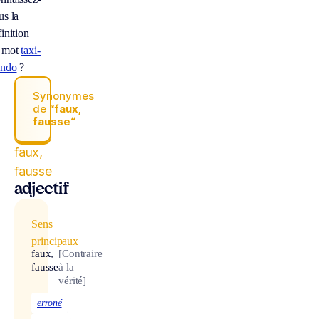
us la
inition
 mot
taxi-
ando
?
Synonymes
de
“faux,
fausse“
faux,
fausse
adjectif
Sens
principaux
faux,
[Contraire
fausse
à la
vérité]
erroné