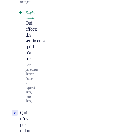
attaque.
Emploi
absolu.
Qui
affecte
des
sentiments
qu’il
n’a
pas.
Une
personne
fausse.
Avoir
le
regard
faux,
l’air
faux,
Qui
c
n’est
pas
naturel.