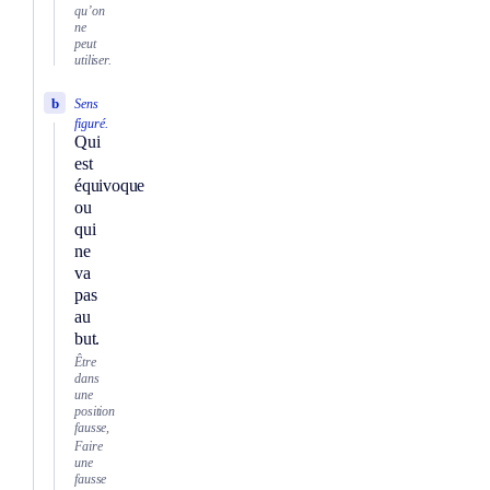
qu’on
ne
peut
utiliser.
b
Sens
figuré.
Qui
est
équivoque
ou
qui
ne
va
pas
au
but.
Être
dans
une
position
fausse,
Faire
une
fausse