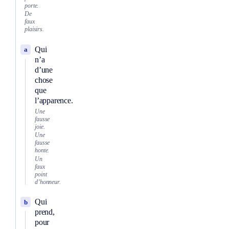
porte.
De
faux
plaisirs.
Qui
a
n’a
d’une
chose
que
l’apparence.
Une
fausse
joie.
Une
fausse
honte.
Un
faux
point
d’honneur.
Qui
b
prend,
pour