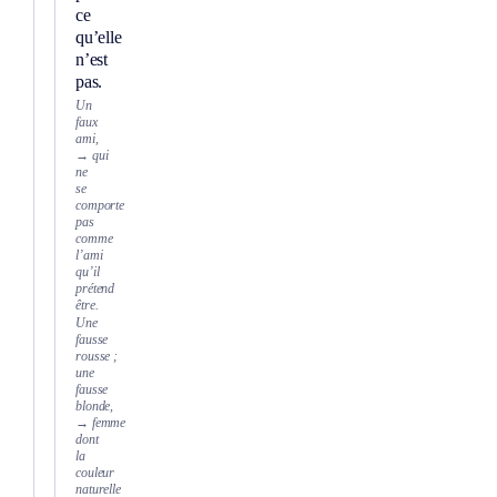
ce
qu’elle
n’est
pas.
Un
faux
ami,
→ qui
ne
se
comporte
pas
comme
l’ami
qu’il
prétend
être.
Une
fausse
rousse ;
une
fausse
blonde,
→ femme
dont
la
couleur
naturelle