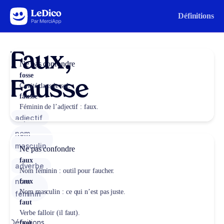
Aller au contenu
Définitions
Faux,
Ne pas confondre
fosse
Fausse
Cavité dans le sol.
fausse
Féminin de l’adjectif : faux.
adjectif
nom
masculin
Ne pas confondre
faux
adverbe
Nom féminin : outil pour faucher.
nom
faux
Nom masculin : ce qui n’est pas juste.
féminin
faut
Verbe falloir (il faut).
Définitions,
faut