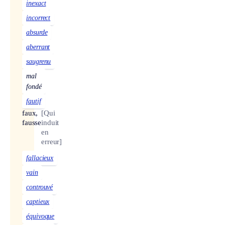
inexact
incorrect
absurde
aberrant
saugrenu
mal
fondé
fautif
faux,
[Qui
fausse
induit
en
erreur]
fallacieux
vain
controuvé
captieux
équivoque