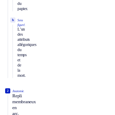
du
papier.
b
Sens
figuré.
L’un
des
attributs
allégoriques
du
temps
et
de
la
mort.
2
Anatomie.
Repli
membraneux
en
arc.