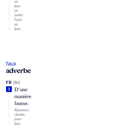
un
faux
en
justice.
Faire
un
faux.
faux
adverbe
FR
[fo]
D’une
1
manière
fausse.
Raisonner,
chanter,
jouer
faux.