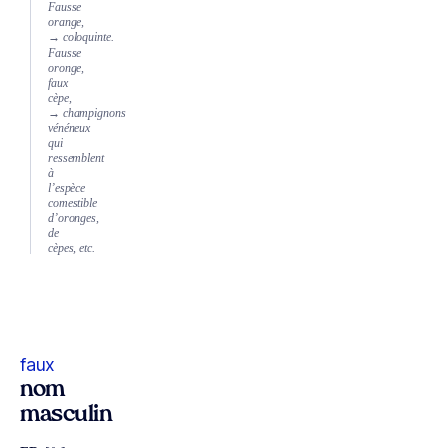
Fausse
orange,
→ coloquinte.
Fausse
oronge,
faux
cèpe,
→ champignons
vénéneux
qui
ressemblent
à
l’espèce
comestible
d’oronges,
de
cèpes, etc.
faux
nom
masculin