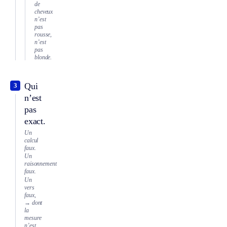
de
cheveux
n’est
pas
rousse,
n’est
pas
blonde.
Qui
3
n’est
pas
exact.
Un
calcul
faux.
Un
raisonnement
faux.
Un
vers
faux,
→ dont
la
mesure
n’est