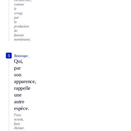
comme
le
croup,
par
la
production
de
fausses
membranes.
5
Botanique.
Qui,
par
son
apparence,
rappelle
une
autre
espèce.
Faux
acacia,
faux
ébénier.