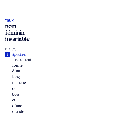
faux
nom
féminin
invariable
FR
[fo]
1
Agriculture.
Instrument
formé
d’un
long
manche
de
bois
et
d’une
grande