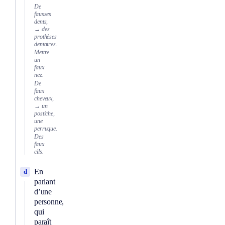
De
fausses
dents,
→ des
prothèses
dentaires.
Mettre
un
faux
nez.
De
faux
cheveux,
→ un
postiche,
une
perruque.
Des
faux
cils.
En
d
parlant
d’une
personne,
qui
paraît