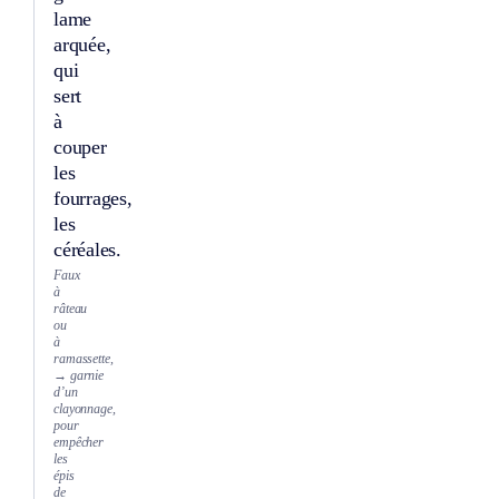
lame
arquée,
qui
sert
à
couper
les
fourrages,
les
céréales.
Faux
à
râteau
ou
à
ramassette,
→ garnie
d’un
clayonnage,
pour
empêcher
les
épis
de