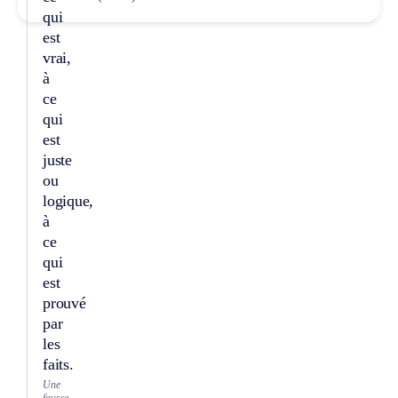
qui
est
vrai,
à
ce
qui
est
juste
ou
logique,
à
ce
qui
est
prouvé
par
les
faits.
Une
fausse