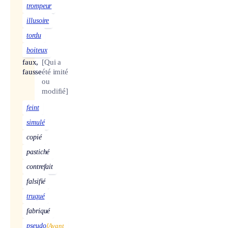
trompeur
illusoire
tordu
boiteux
faux,
[Qui a
fausse
été imité
ou
modifié]
feint
simulé
copié
pastiché
contrefait
falsifié
truqué
fabriqué
pseudo
[Avant