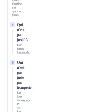
doctrine,
une
opinion
fausse.
Qui
a
n’est
pas
justifié.
Une
fausse
inquiétude.
Qui
b
n’est
pas
juste
par
tromperie.
Un
faux
témoignage.
P.
ext.
Un