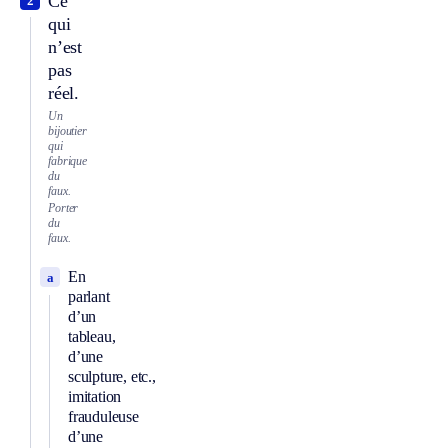
Ce
2
qui
n’est
pas
réel.
Un
bijoutier
qui
fabrique
du
faux.
Porter
du
faux.
En
a
parlant
d’un
tableau,
d’une
sculpture, etc.,
imitation
frauduleuse
d’une