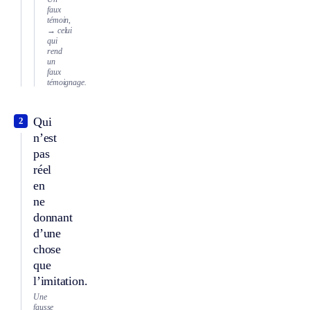
faux
témoin,
→ celui
qui
rend
un
faux
témoignage.
Qui
2
n’est
pas
réel
en
ne
donnant
d’une
chose
que
l’imitation.
Une
fausse