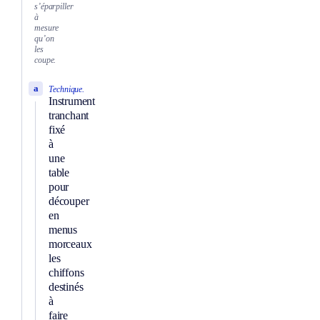
s’éparpiller
à
mesure
qu’on
les
coupe.
a
Technique.
Instrument
tranchant
fixé
à
une
table
pour
découper
en
menus
morceaux
les
chiffons
destinés
à
faire