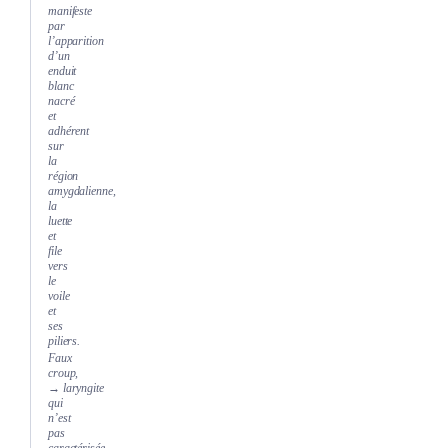
manifeste
par
l’apparition
d’un
enduit
blanc
nacré
et
adhérent
sur
la
région
amygdalienne,
la
luette
et
file
vers
le
voile
et
ses
piliers.
Faux
croup,
→ laryngite
qui
n’est
pas
caractérisée,