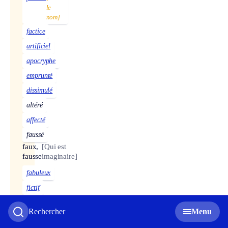
le
nom]
factice
artificiel
apocryphe
emprunté
dissimulé
altéré
affecté
faussé
faux,
[Qui est
fausse
imaginaire]
fabuleux
fictif
inventé
Rechercher
Menu
imaginaire