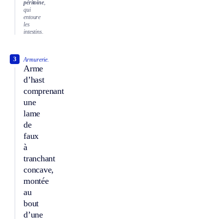
péritoine
,
qui
entoure
les
intestins.
3
Armurerie.
Arme
d’hast
comprenant
une
lame
de
faux
à
tranchant
concave,
montée
au
bout
d’une