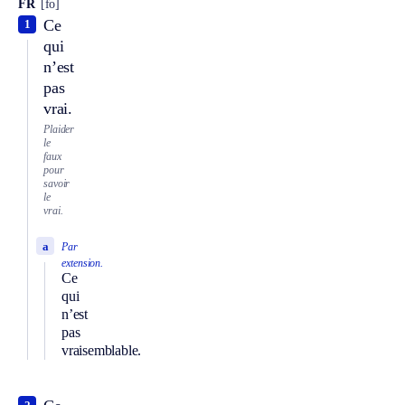
FR
[fo]
Ce
1
qui
n’est
pas
vrai.
Plaider
le
faux
pour
savoir
le
vrai.
a
Par
extension.
Ce
qui
n’est
pas
vraisemblable.