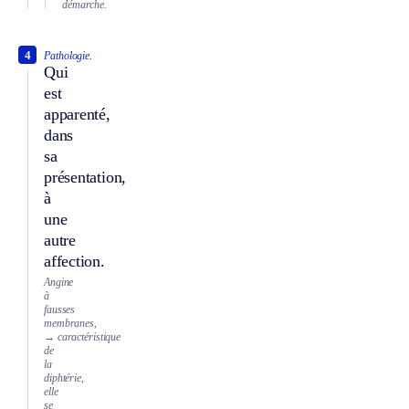
démarche.
4
Pathologie.
Qui
est
apparenté,
dans
sa
présentation,
à
une
autre
affection.
Angine
à
fausses
membranes,
→ caractéristique
de
la
diphtérie,
elle
se