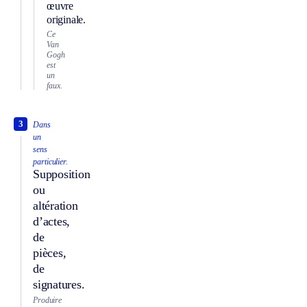
œuvre
originale.
Ce
Van
Gogh
est
un
faux.
3
Dans
un
sens
particulier.
Supposition
ou
altération
d’actes,
de
pièces,
de
signatures.
Produire