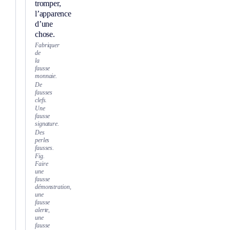
tromper,
l’apparence
d’une
chose.
Fabriquer
de
la
fausse
monnaie.
De
fausses
clefs.
Une
fausse
signature.
Des
perles
fausses.
Fig.
Faire
une
fausse
démonstration,
une
fausse
alerte,
une
fausse