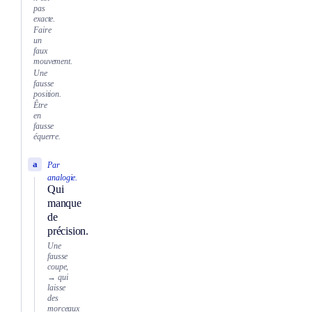
pas
exacte.
Faire
un
faux
mouvement.
Une
fausse
position.
Être
en
fausse
équerre.
a
Par
analogie.
Qui
manque
de
précision.
Une
fausse
coupe,
→ qui
laisse
des
morceaux