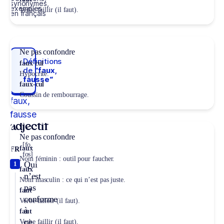
synonymes,
exemples
Verbe faillir (il faut).
en français
Ne pas confondre
Définitions
faux cul
de
“faux,
Hypocrite.
fausse“
faux-cul
Coussin de rembourrage.
faux,
fausse
adjectif
Ne pas confondre
[fo,
faux
FR
fos]
Nom féminin : outil pour faucher.
Qui
1
faux
n’est
Nom masculin : ce qui n’est pas juste.
pas
faut
conforme
Verbe falloir (il faut).
à
faut
ce
Verbe faillir (il faut).