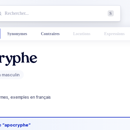
mmencez à chercher un mot dans le dictionnaire :
S
esults found.
Synonymes
Contraires
Locutions
Expressions
ryphe
 masculin
ymes, exemples en français
de
“apocryphe“