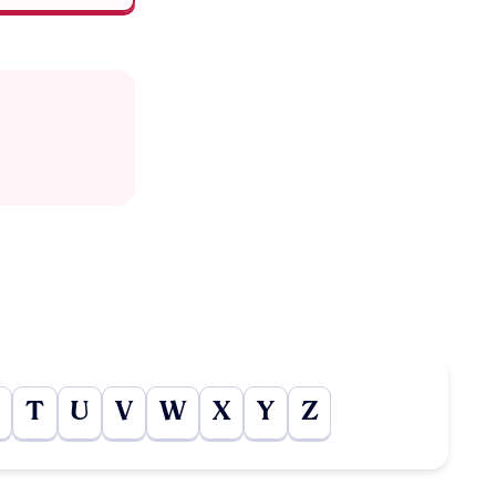
T
U
V
W
X
Y
Z