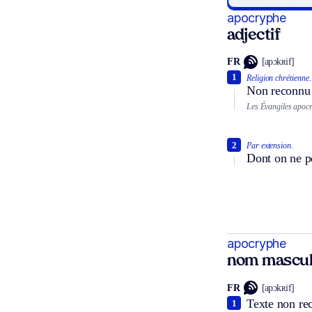
apocryphe
adjectif
FR
[apɔkʀif]
1
Religion chrétienne.
Non reconnu p
Les Évangiles apoc
2
Par extension.
Dont on ne pe
apocryphe
nom mascul
FR
[apɔkʀif]
Texte non rec
1