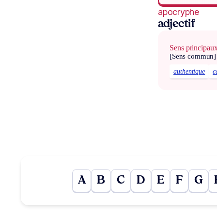
apocryphe
adjectif
Sens principau
[Sens commun]
authentique
c
A
B
C
D
E
F
G