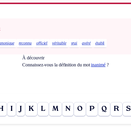
x
anonique
reconnu
officiel
véritable
vrai
avéré
établi
À découvrir
Connaissez-vous la définition du mot
inanimé
?
H
I
J
K
L
M
N
O
P
Q
R
S