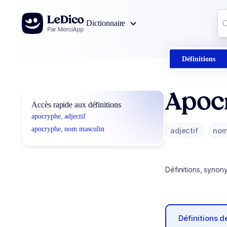
Aller au contenu
Co
Dictionnaire
0
r
Définitions
Apoc
Accès rapide aux définitions
apocryphe, adjectif
apocryphe, nom masculin
adjectif
nom
Définitions, synon
Définitions 