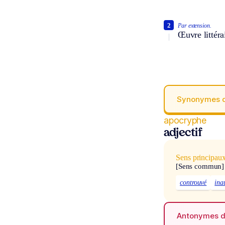
2
Par extension.
Œuvre littérai
Synonymes 
apocryphe
adjectif
Sens principau
[Sens commun]
controuvé
ina
Antonymes 