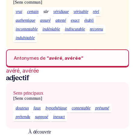
[Sens commun]
vrai
certain
sûr
véridique
véritable
réel
authentique
assuré
attesté
exact
établi
incontestable
indéniable
indiscutable
reconnu
indubitable
Antonymes de
“avéré, avérée“
avéré, avérée
adjectif
Sens principaux
[Sens commun]
douteux
faux
hypothétique
contestable
présumé
prétendu
supposé
inexact
À découvrir