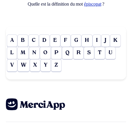
Quelle est la définition du mot
épiscopat
?
A
B
C
D
E
F
G
H
I
J
K
L
M
N
O
P
Q
R
S
T
U
V
W
X
Y
Z