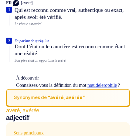
FR
[aveʀe]
Qui est reconnu comme vrai, authentique ou exact,
1
après avoir été vérifié.
Le risque est avéré.
2
En parlant de quelqu’un.
Dont l’état ou le caractère est reconnu comme étant
une réalité.
Son père était un opportuniste avéré.
À découvrir
Connaissez-vous la définition du mot
nœudelerophile
?
Synonymes de
“avéré, avérée“
avéré, avérée
adjectif
Sens principaux