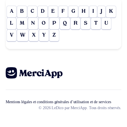
A
B
C
D
E
F
G
H
I
J
K
L
M
N
O
P
Q
R
S
T
U
V
W
X
Y
Z
Mentions légales et conditions générales d’utilisation et de services
© 2026 LeDico par MerciApp. Tous droits réservés.