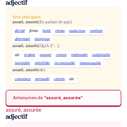
adjectif
Sens principaux
assuré, assurée
[En parlant de qqn]
décidé
ferme
hardi
résolu
audacieux
confiant
déterminé
énergique
assuré, assurée
[Qqch d’…]
sûr
évident
garanti
certain
indéniable
indubitable
inévitable
infaillible
incontestable
immanquable
assuré, assurée
(de)
convaincu
persuadé
certain
sûr
Antonymes de
“assuré, assurée“
assuré, assurée
adjectif