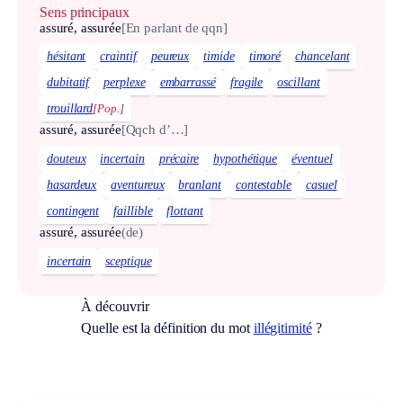
Sens principaux
assuré, assurée
[En parlant de qqn]
hésitant
craintif
peureux
timide
timoré
chancelant
dubitatif
perplexe
embarrassé
fragile
oscillant
trouillard
[Pop.]
assuré, assurée
[Qqch d’…]
douteux
incertain
précaire
hypothétique
éventuel
hasardeux
aventureux
branlant
contestable
casuel
contingent
faillible
flottant
assuré, assurée
(de)
incertain
sceptique
À découvrir
Quelle est la définition du mot
illégitimité
?