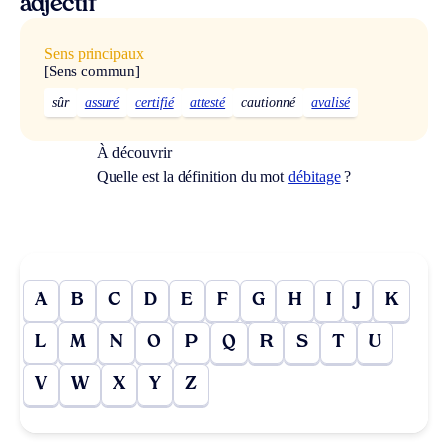
adjectif
Sens principaux
[Sens commun]
sûr
assuré
certifié
attesté
cautionné
avalisé
À découvrir
Quelle est la définition du mot
débitage
?
A
B
C
D
E
F
G
H
I
J
K
L
M
N
O
P
Q
R
S
T
U
V
W
X
Y
Z