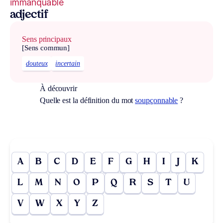
immanquable
adjectif
Sens principaux
[Sens commun]
douteux
incertain
À découvrir
Quelle est la définition du mot
soupçonnable
?
A
B
C
D
E
F
G
H
I
J
K
L
M
N
O
P
Q
R
S
T
U
V
W
X
Y
Z