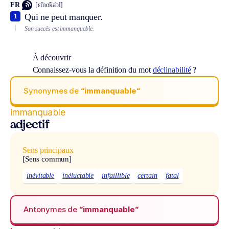
FR
[ɛ̃mɑ̃kabl]
Qui ne peut manquer.
1
Son succès est immanquable.
À découvrir
Connaissez-vous la définition du mot
déclinabilité
?
Synonymes de
“immanquable“
immanquable
adjectif
Sens principaux
[Sens commun]
inévitable
inéluctable
infaillible
certain
fatal
Antonymes de
“immanquable“