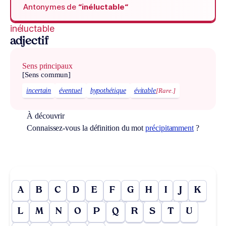
Antonymes de
“inéluctable“
inéluctable
adjectif
Sens principaux
[Sens commun]
incertain
éventuel
hypothétique
évitable
[Rare.]
À découvrir
Connaissez-vous la définition du mot
précipitamment
?
A
B
C
D
E
F
G
H
I
J
K
L
M
N
O
P
Q
R
S
T
U