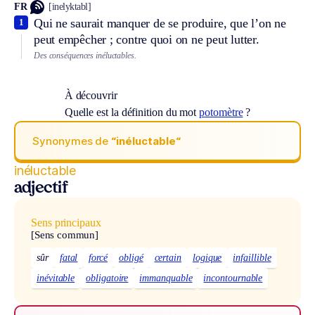
FR
[inelyktabl]
Qui ne saurait manquer de se produire, que l’on ne
1
peut empêcher ; contre quoi on ne peut lutter.
Des conséquences inéluctables.
À découvrir
Quelle est la définition du mot
potomètre
?
Synonymes de
“inéluctable“
inéluctable
adjectif
Sens principaux
[Sens commun]
sûr
fatal
forcé
obligé
certain
logique
infaillible
inévitable
obligatoire
immanquable
incontournable