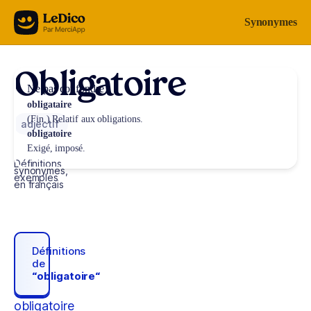
Aller au contenu
Synonymes
Obligatoire
Ne pas confondre
obligataire
(Fin.) Relatif aux obligations.
adjectif
obligatoire
Exigé, imposé.
Définitions,
synonymes,
exemples
en français
Définitions
de
“obligatoire“
obligatoire