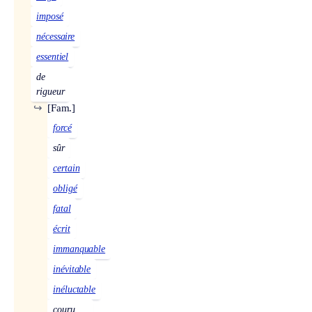
imposé
nécessaire
essentiel
de
rigueur
↪
[Fam.]
forcé
sûr
certain
obligé
fatal
écrit
immanquable
inévitable
inéluctable
couru