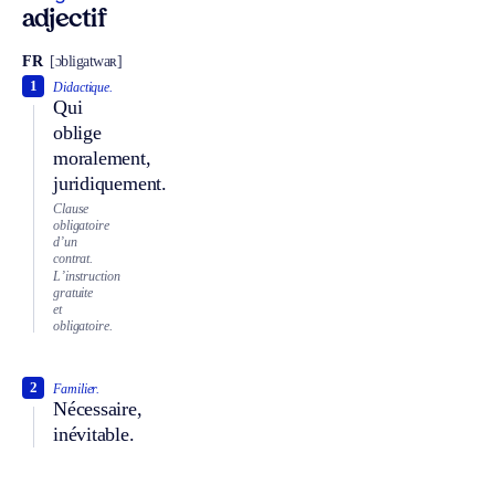
adjectif
FR
[ɔbligatwaʀ]
1
Didactique.
Qui
oblige
moralement,
juridiquement.
Clause
obligatoire
d’un
contrat.
L’instruction
gratuite
et
obligatoire.
2
Familier.
Nécessaire,
inévitable.