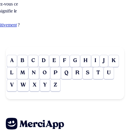
z-vous ce
signifie le
itivement
?
A
B
C
D
E
F
G
H
I
J
K
L
M
N
O
P
Q
R
S
T
U
V
W
X
Y
Z