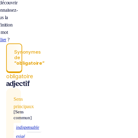
découvrir
nnaissez-
us la
inition
 mot
lier
?
Synonymes
de
“obligatoire“
obligatoire
adjectif
Sens
principaux
[Sens
commun]
indispensable
exigé