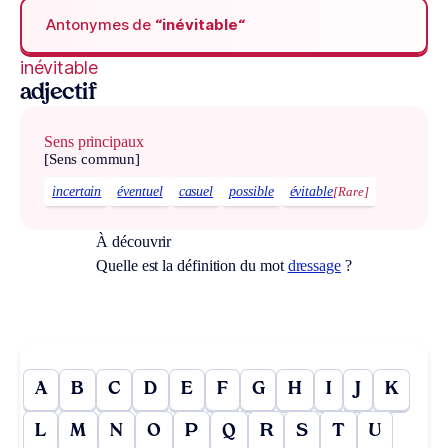
Antonymes de
“inévitable“
inévitable
adjectif
Sens principaux
[Sens commun]
incertain
éventuel
casuel
possible
évitable
[Rare]
À découvrir
Quelle est la définition du mot
dressage
?
A
B
C
D
E
F
G
H
I
J
K
L
M
N
O
P
Q
R
S
T
U