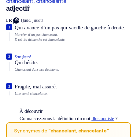
chancelant, chancelante
adjectif
FR
[ʃɑ̃slɑ̃, ʃɑ̃slɑ̃t]
Qui avance d’un pas qui vacille de gauche à droite.
1
Marcher d’un pas chancelant.
P. ext.
Sa démarche est chancelante.
2
Sens figuré.
Qui hésite.
Chancelant dans ses décisions.
Fragile, mal assuré.
3
Une santé chancelante.
À découvrir
Connaissez-vous la définition du mot
illusionniste
?
Synonymes de
“chancelant, chancelante“