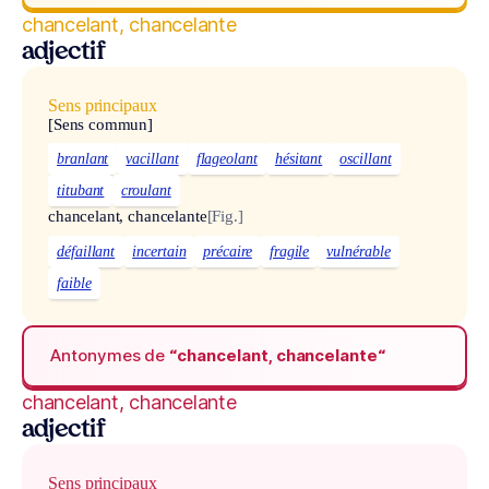
chancelant, chancelante
adjectif
Sens principaux
[Sens commun]
branlant
vacillant
flageolant
hésitant
oscillant
titubant
croulant
chancelant, chancelante
[Fig.]
défaillant
incertain
précaire
fragile
vulnérable
faible
Antonymes de
“chancelant, chancelante“
chancelant, chancelante
adjectif
Sens principaux