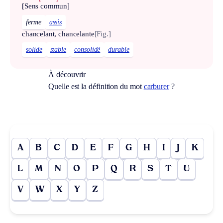
[Sens commun]
ferme
assis
chancelant, chancelante
[Fig.]
solide
stable
consolidé
durable
À découvrir
Quelle est la définition du mot
carburer
?
A
B
C
D
E
F
G
H
I
J
K
L
M
N
O
P
Q
R
S
T
U
V
W
X
Y
Z