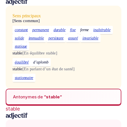
adjectif
Sens principaux
[Sens commun]
constant
permanent
durable
fixe
ferme
inaltérable
solide
immuable
persistant
assuré
invariable
statique
stable
[En équilibre stable]
équilibré
d’aplomb
stable
[En parlant d’un état de santé]
stationnaire
Antonymes de
“stable“
stable
adjectif