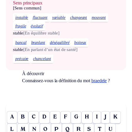
Sens principaux
[Sens commun]
instable
fluctuant
variable
changeant
mouvant
fragile
évolutif
stable
[En équilibre stable]
bancal
branlant
déséquilibré
boiteux
stable
[En parlant d’un état de santé]
précaire
chancelant
À découvrir
Connaissez-vous la définition du mot
braedele
?
A
B
C
D
E
F
G
H
I
J
K
L
M
N
O
P
Q
R
S
T
U