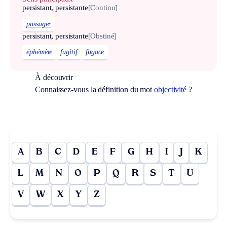
persistant, persistante
[Continu]
passager
persistant, persistante
[Obstiné]
éphémère
fugitif
fugace
À découvrir
Connaissez-vous la définition du mot
objectivité
?
A
B
C
D
E
F
G
H
I
J
K
L
M
N
O
P
Q
R
S
T
U
V
W
X
Y
Z