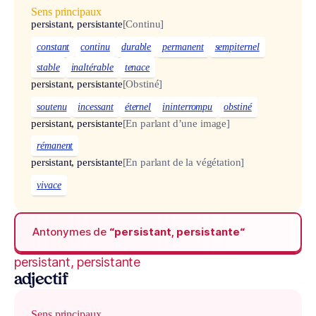
Sens principaux
persistant, persistante
[Continu]
constant
continu
durable
permanent
sempiternel
stable
inaltérable
tenace
persistant, persistante
[Obstiné]
soutenu
incessant
éternel
ininterrompu
obstiné
persistant, persistante
[En parlant d’une image]
rémanent
persistant, persistante
[En parlant de la végétation]
vivace
Antonymes de
“persistant, persistante“
persistant, persistante
adjectif
Sens principaux