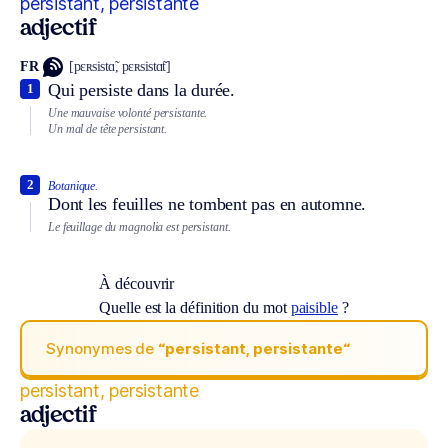
persistant, persistante
adjectif
FR
[pɛʀsistɑ̃, pɛʀsistɑ̃t]
Qui persiste dans la durée.
1
Une mauvaise volonté persistante.
Un mal de tête persistant.
2
Botanique.
Dont les feuilles ne tombent pas en automne.
Le feuillage du magnolia est persistant.
À découvrir
Quelle est la définition du mot
paisible
?
Synonymes de
“persistant, persistante“
persistant, persistante
adjectif