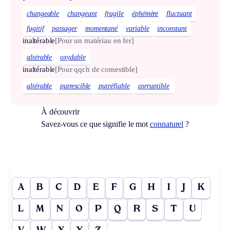
changeable
changeant
fragile
éphémère
fluctuant
fugitif
passager
momentané
variable
inconstant
inaltérable
[Pour un matériau en fer]
altérable
oxydable
inaltérable
[Pour qqch de comestible]
altérable
putrescible
putréfiable
corruptible
À découvrir
Savez-vous ce que signifie le mot
connaturel
?
A
B
C
D
E
F
G
H
I
J
K
L
M
N
O
P
Q
R
S
T
U