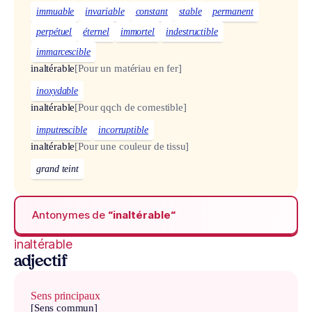
immuable
invariable
constant
stable
permanent
perpétuel
éternel
immortel
indestructible
immarcescible
inaltérable
[Pour un matériau en fer]
inoxydable
inaltérable
[Pour qqch de comestible]
imputrescible
incorruptible
inaltérable
[Pour une couleur de tissu]
grand teint
Antonymes de
“inaltérable“
inaltérable
adjectif
Sens principaux
[Sens commun]