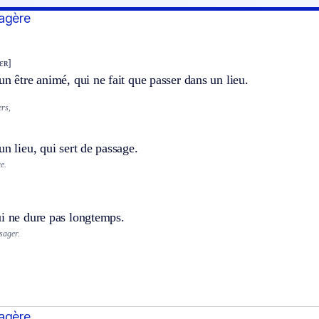
agère
ʒɛʀ]
un être animé, qui ne fait que passer dans un lieu.
rs,
un lieu, qui sert de passage.
e.
ui ne dure pas longtemps.
sager.
agère