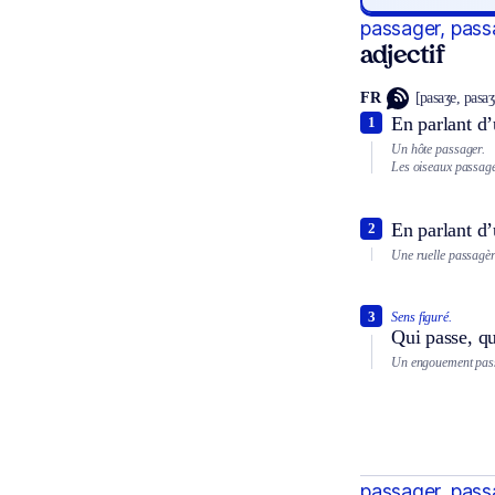
passager, pass
adjectif
FR
[pasaʒe, pasa
En parlant d’
1
Un hôte passager.
Les oiseaux passage
En parlant d’
2
Une ruelle passagèr
3
Sens figuré.
Qui passe, q
Un engouement pas
passager, pass