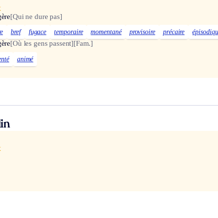
x
gère
[Qui ne dure pas]
e
bref
fugace
temporaire
momentané
provisoire
précaire
épisodiq
gère
[Où les gens passent]
[Fam.]
enté
animé
in
x