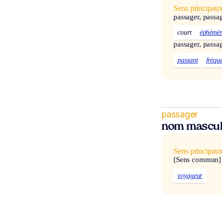
Sens principau
passager, passa
court
éphémèr
passager, passa
passant
fréqu
passager
nom mascul
Sens principau
[Sens commun]
voyageur