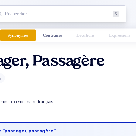
mmencez à chercher un mot dans le dictionnaire :
S
esults found.
Synonymes
Contraires
Locutions
Expressions
ager, Passagère
m
ymes, exemples en français
de
“passager, passagère“