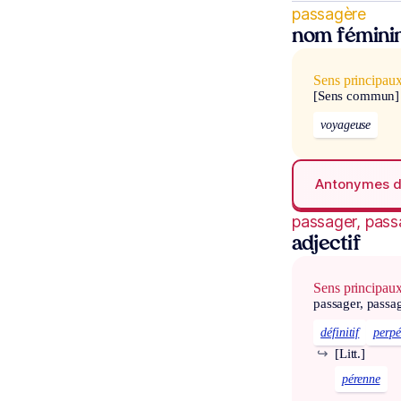
passagère
nom fémini
Sens principau
[Sens commun]
voyageuse
Antonymes 
passager, pass
adjectif
Sens principau
passager, passa
définitif
perpé
↪
[Litt.]
pérenne