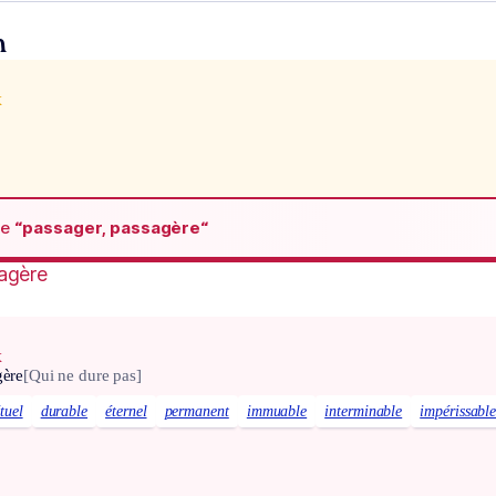
n
x
de
“passager, passagère“
agère
x
gère
[Qui ne dure pas]
tuel
durable
éternel
permanent
immuable
interminable
impérissabl