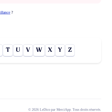
illance
?
T
U
V
W
X
Y
Z
© 2026 LeDico par MerciApp. Tous droits réservés.