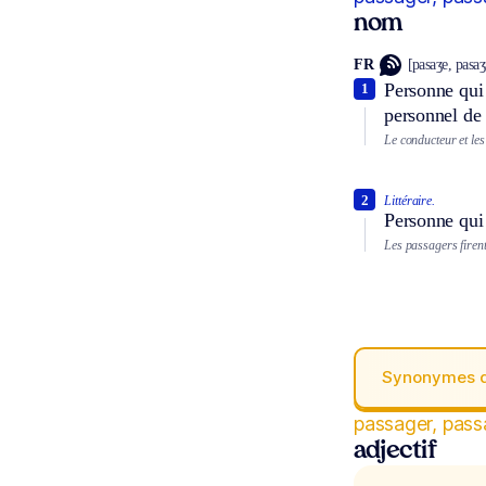
nom
FR
[pasaʒe, pasa
Personne qui 
1
personnel de
Le conducteur et le
2
Littéraire.
Personne qui 
Les passagers firent
Synonymes 
passager, pass
adjectif