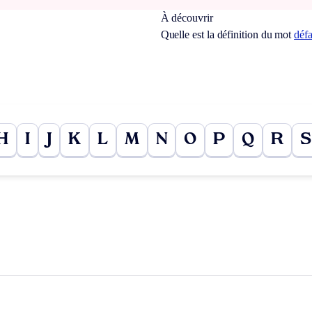
À découvrir
Quelle est la définition du mot
défa
H
I
J
K
L
M
N
O
P
Q
R
S