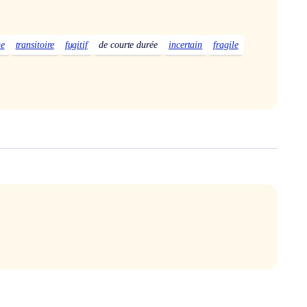
ue
transitoire
fugitif
de courte durée
incertain
fragile