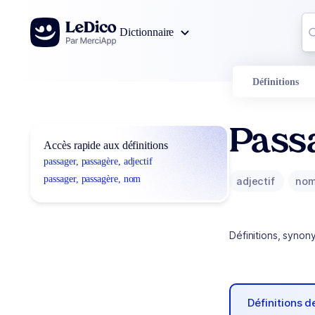
Aller au contenu
Co
Dictionnaire
0
r
Définitions
Pass
Accès rapide aux définitions
passager, passagère, adjectif
passager, passagère, nom
adjectif
no
Définitions, synon
Définitions 