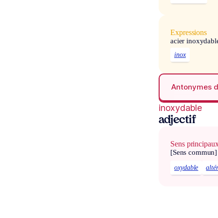
Expressions
acier inoxydabl
inox
Antonymes 
inoxydable
adjectif
Sens principau
[Sens commun]
oxydable
alté