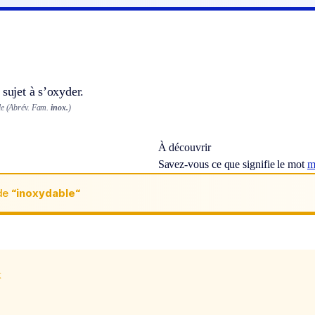
 sujet à s’oxyder.
e (
Abrév.
Fam.
inox.
)
À découvrir
Savez-vous ce que signifie le mot
m
de
“inoxydable“
x