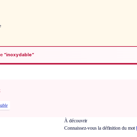
e
de
“inoxydable“
x
rable
À découvrir
Connaissez-vous la définition du mot