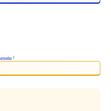
argarita
?