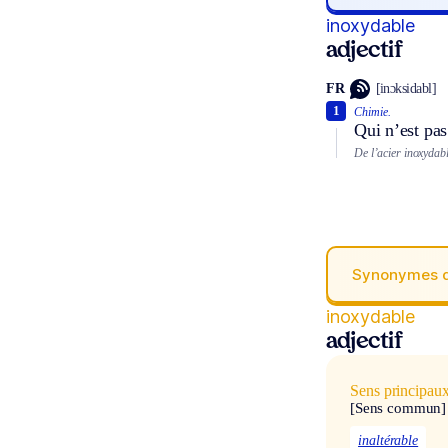
inoxydable
adjectif
FR
[inɔksidabl]
1
Chimie.
Qui n’est pas
De l’acier inoxydabl
Synonymes 
inoxydable
adjectif
Sens principau
[Sens commun]
inaltérable