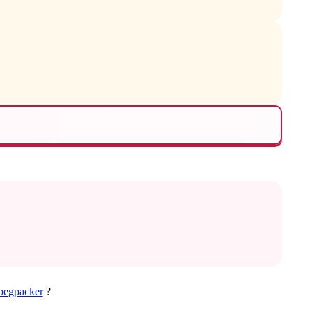
begpacker
?