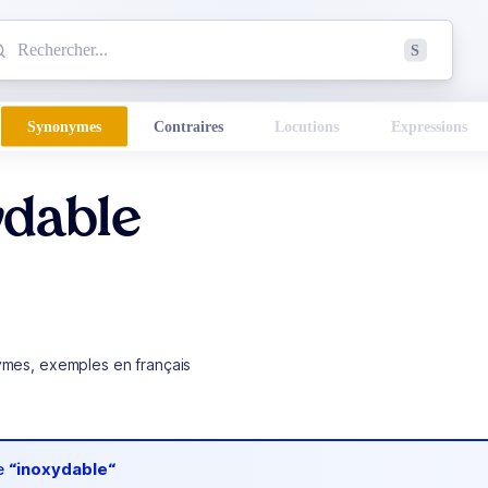
mmencez à chercher un mot dans le dictionnaire :
S
esults found.
Synonymes
Contraires
Locutions
Expressions
ydable
ymes, exemples en français
de
“inoxydable“