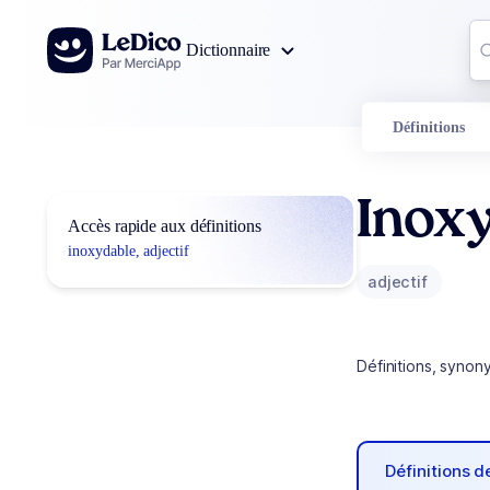
Aller au contenu
Co
Dictionnaire
0
r
Définitions
Inox
Accès rapide aux définitions
inoxydable, adjectif
adjectif
Définitions, synon
Définitions 