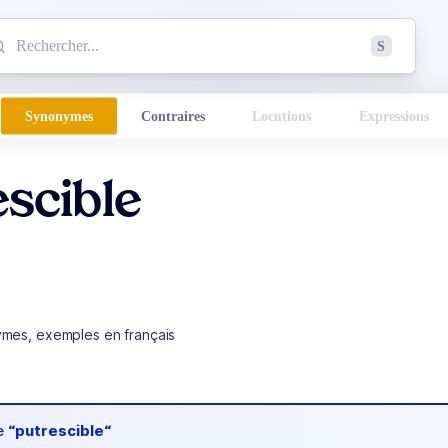
mmencez à chercher un mot dans le dictionnaire :
S
esults found.
Synonymes
Contraires
Locutions
Expressions
scible
ymes, exemples en français
de
“putrescible“