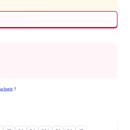
acherie
?