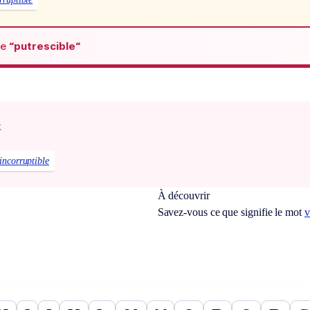
de
“putrescible“
x
incorruptible
À découvrir
Savez-vous ce que signifie le mot
v