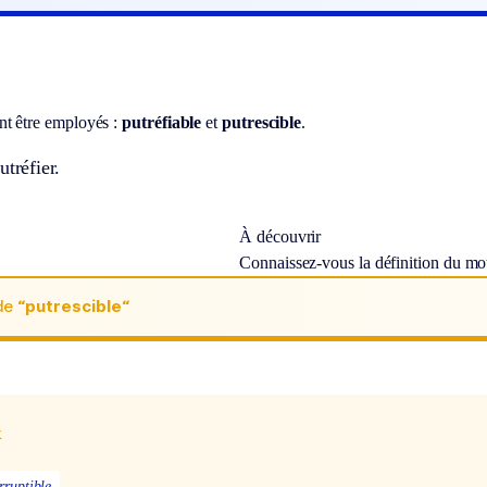
t être employés :
putréfiable
et
putrescible
.
utréfier.
À découvrir
Connaissez-vous la définition du m
de
“putrescible“
x
rruptible