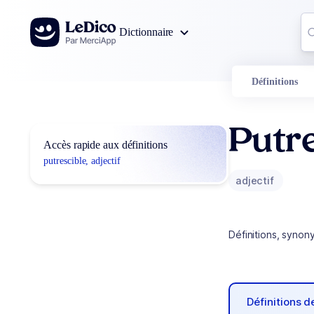
Aller au contenu
Co
Dictionnaire
0
r
Définitions
Putre
Accès rapide aux définitions
putrescible, adjectif
adjectif
Définitions, synon
Définitions 