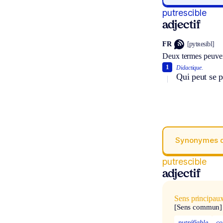
putrescible
adjectif
FR
[pytʀesibl]
Deux termes peuven
1
Didactique.
Qui peut se p
Synonymes 
putrescible
adjectif
Sens principau
[Sens commun]
putréfiable
co