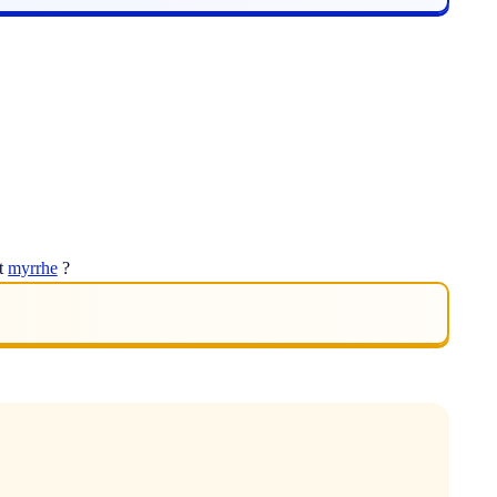
ot
myrrhe
?