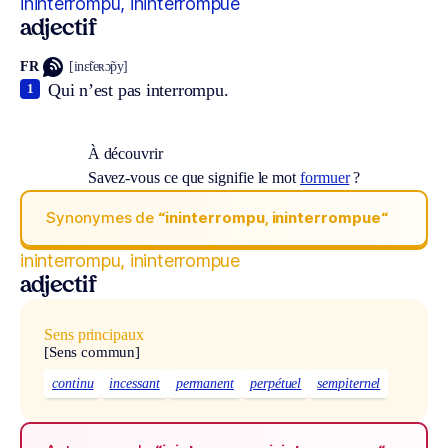
ininterrompu, ininterrompue
adjectif
FR
[inɛ̃teʀɔ̃py]
Qui n’est pas interrompu.
1
À découvrir
Savez-vous ce que signifie le mot
formuer
?
Synonymes de
“ininterrompu, ininterrompue“
ininterrompu, ininterrompue
adjectif
Sens principaux
[Sens commun]
continu
incessant
permanent
perpétuel
sempiternel