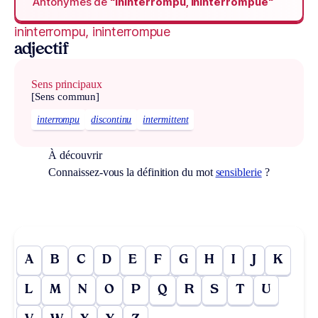
Antonymes de
“ininterrompu, ininterrompue“
ininterrompu, ininterrompue
adjectif
Sens principaux
[Sens commun]
interrompu
discontinu
intermittent
À découvrir
Connaissez-vous la définition du mot
sensiblerie
?
A
B
C
D
E
F
G
H
I
J
K
L
M
N
O
P
Q
R
S
T
U