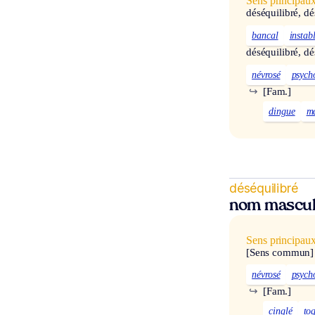
Sens principau
déséquilibré, dé
bancal
instab
déséquilibré, dé
névrosé
psych
↪
[Fam.]
dingue
m
déséquilibré
nom mascul
Sens principau
[Sens commun]
névrosé
psych
↪
[Fam.]
cinglé
to