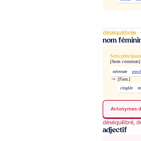
déséquilibrée
nom fémini
Sens principau
[Sens commun]
névrosée
psyc
↪
[Fam.]
cinglée
t
Antonymes 
déséquilibré, d
adjectif