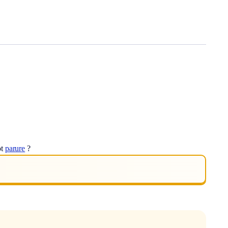
ot
parure
?