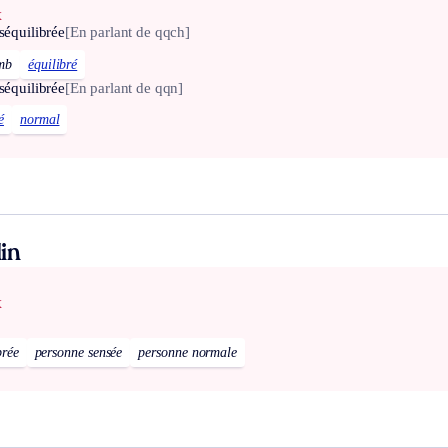
x
séquilibrée
[En parlant de qqch]
mb
équilibré
séquilibrée
[En parlant de qqn]
é
normal
in
x
brée
personne sensée
personne normale