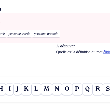
n
x
brée
personne sensée
personne normale
À découvrir
Quelle est la définition du mot
élit
H
I
J
K
L
M
N
O
P
Q
R
S