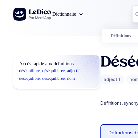
Aller au contenu
Co
Dictionnaire
0
r
Définitions
Déséq
Accès rapide aux définitions
déséquilibré, déséquilibrée, adjectif
déséquilibré, déséquilibrée, nom
adjectif
no
Définitions, synon
Définitions 