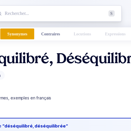
mmencez à chercher un mot dans le dictionnaire :
S
esults found.
Synonymes
Contraires
Locutions
Expressions
uilibré, Déséquilib
m
ymes, exemples en français
de
“déséquilibré, déséquilibrée“