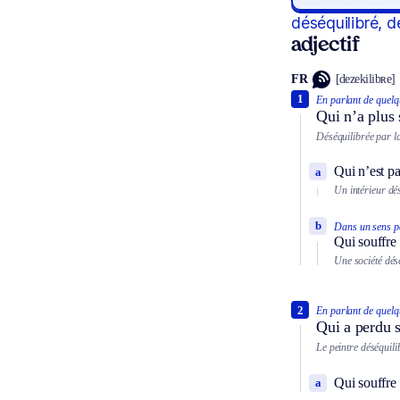
déséquilibré, d
adjectif
FR
[dezekilibʀe]
1
En parlant de quelq
Qui n’a plus s
Déséquilibrée par la
Qui n’est p
a
Un intérieur dé
b
Dans un sens pa
Qui souffre 
Une société dés
2
En parlant de quelq
Qui a perdu s
Le peintre déséquilib
Qui souffre
a