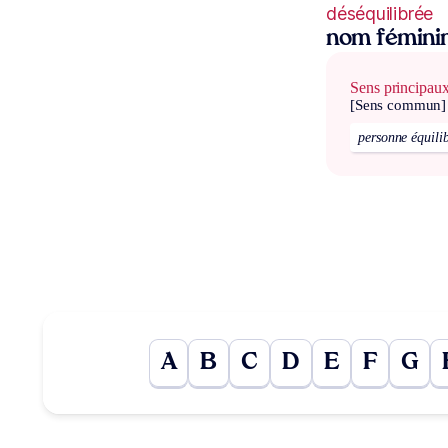
déséquilibrée
nom fémini
Sens principau
[Sens commun]
personne équili
A
B
C
D
E
F
G