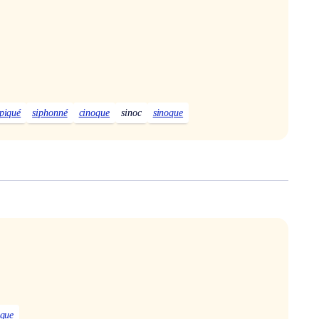
piqué
siphonné
cinoque
sinoc
sinoque
oque