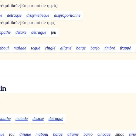
x
séquilibrée
[En parlant de qqch]
le
détraqué
dissymétrique
disproportionné
séquilibrée
[En parlant de qqn]
opathe
désaxé
détraqué
fou
aboul
malade
toqué
cinglé
allumé
barge
barjo
timbré
frappé
in
x
opathe
malade
désaxé
détraqué
qué
fou
dingue
maboul
barge
allumé
barjo
cinoque
sinoc
sin