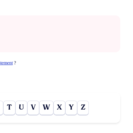
istement
?
T
U
V
W
X
Y
Z