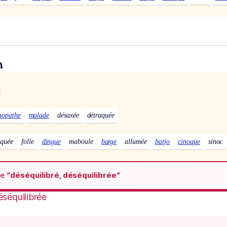
n
x
hopathe
malade
désaxée
détraquée
oquée
folle
dingue
maboule
barge
allumée
barjo
cinoque
sinoc
de
“déséquilibré, déséquilibrée“
éséquilibrée