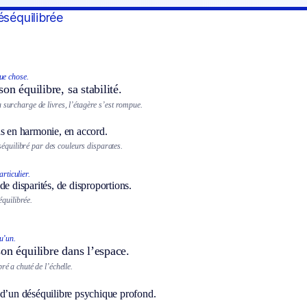
éséquilibrée
ue chose.
on équilibre, sa stabilité.
 surcharge de livres, l’étagère s’est rompue.
as en harmonie, en accord.
séquilibré par des couleurs disparates.
rticulier.
de disparités, de disproportions.
équilibrée.
u’un.
on équilibre dans l’espace.
ré a chuté de l’échelle.
 d’un déséquilibre psychique profond.