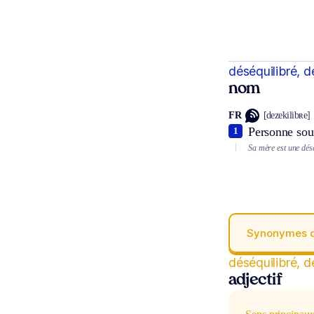
déséquilibré, d
nom
FR
[dezekilibʀe]
Personne souf
1
Sa mère est une désé
Synonymes 
déséquilibré, d
adjectif