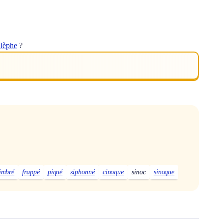
alèphe
?
imbré
frappé
piqué
siphonné
cinoque
sinoc
sinoque