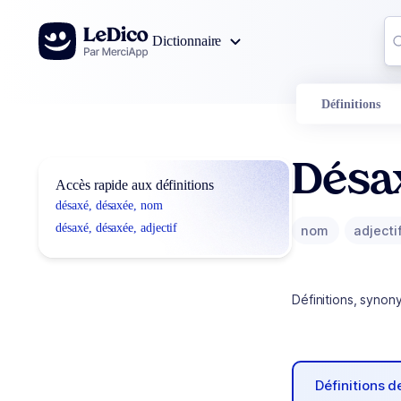
Aller au contenu
Co
Dictionnaire
0
r
Définitions
Désa
Accès rapide aux définitions
désaxé, désaxée, nom
désaxé, désaxée, adjectif
nom
adjecti
Définitions, synon
Définitions 