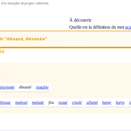
 il ne tient plus de propos cohérents.
À découvrir
Quelle est la définition du mot
ac
de
“désaxé, désaxée“
ée
x
ésorienté
ébranlé
instable
dingue
maboul
malade
fou
toqué
cinglé
allumé
barge
barjo
t