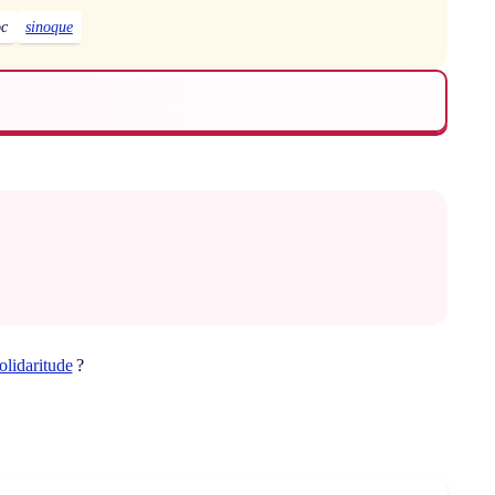
oc
sinoque
olidaritude
?