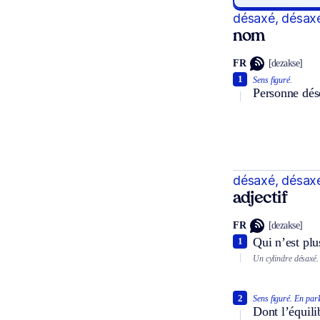
désaxé, désax
nom
FR
[dezakse]
1
Sens figuré.
Personne désé
désaxé, désax
adjectif
FR
[dezakse]
Qui n’est plu
1
Un cylindre désaxé.
2
Sens figuré.
En parl
Dont l’équili