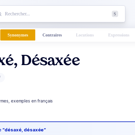
mmencez à chercher un mot dans le dictionnaire :
S
esults found.
Synonymes
Contraires
Locutions
Expressions
xé, Désaxée
f
ymes, exemples en français
de
“désaxé, désaxée“