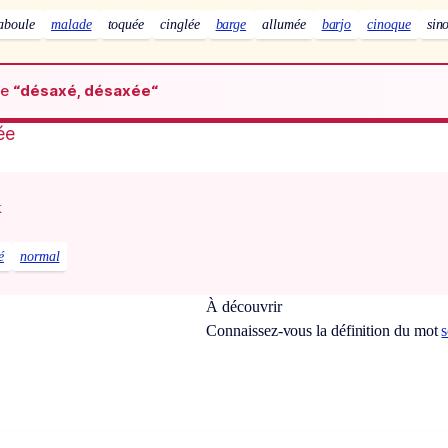
aboule
malade
toquée
cinglée
barge
allumée
barjo
cinoque
sin
de
“désaxé, désaxée“
ée
x
é
normal
À découvrir
Connaissez-vous la définition du mot
s