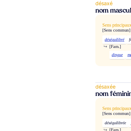
désaxé
nom mascul
Sens principau
[Sens commun]
déséquilibré
f
↪
[Fam.]
dingue
m
désaxée
nom fémini
Sens principau
[Sens commun]
déséquilibrée
↪
[Fam.]