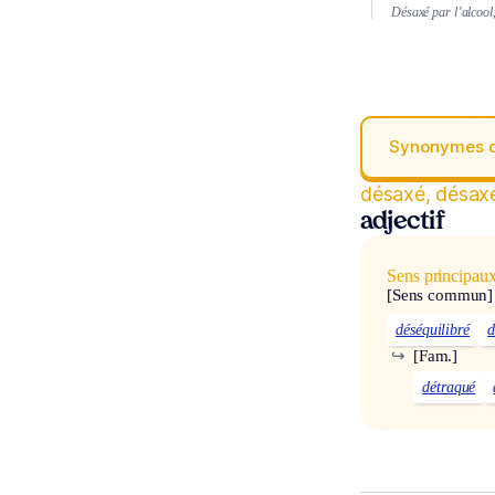
Désaxé par l’alcool,
Synonymes 
désaxé, désax
adjectif
Sens principau
[Sens commun]
déséquilibré
d
↪
[Fam.]
détraqué