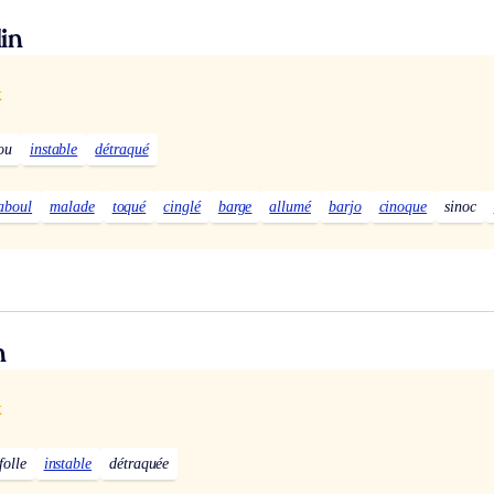
in
x
ou
instable
détraqué
aboul
malade
toqué
cinglé
barge
allumé
barjo
cinoque
sinoc
n
x
folle
instable
détraquée