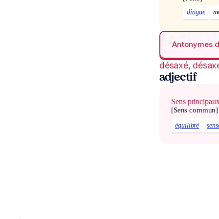
dingue
m
Antonymes 
désaxé, désax
adjectif
Sens principau
[Sens commun]
équilibré
sens