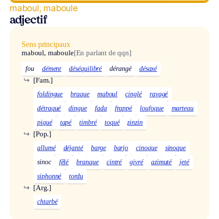
maboul, maboule
adjectif
Sens principaux
maboul, maboule
[En parlant de qqn]
fou
dément
déséquilibré
dérangé
désaxé
↪
[Fam.]
foldingue
braque
maboul
cinglé
ravagé
détraqué
dingue
fada
frappé
loufoque
marteau
piqué
tapé
timbré
toqué
zinzin
↪
[Pop.]
allumé
déjanté
barge
barjo
cinoque
sinoque
sinoc
fêlé
branque
cintré
givré
azimuté
jeté
siphonné
tordu
↪
[Arg.]
chtarbé