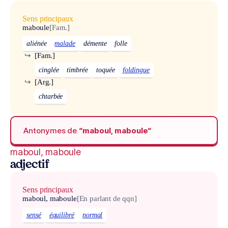
Sens principaux
maboule
[Fam.]
aliénée
malade
démente
folle
↪
[Fam.]
cinglée
timbrée
toquée
foldingue
↪
[Arg.]
chtarbée
Antonymes de
“maboul, maboule“
maboul, maboule
adjectif
Sens principaux
maboul, maboule
[En parlant de qqn]
sensé
équilibré
normal