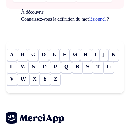
À découvrir
Connaissez-vous la définition du mot
lésionnel
?
A
B
C
D
E
F
G
H
I
J
K
L
M
N
O
P
Q
R
S
T
U
V
W
X
Y
Z