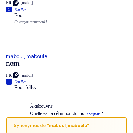
FR
[mabul]
1
Familier.
Fou.
Ce garçon est maboul !
maboul, maboule
nom
FR
[mabul]
1
Familier.
Fou, folle.
À découvrir
Quelle est la définition du mot
asepsie
?
Synonymes de
“maboul, maboule“