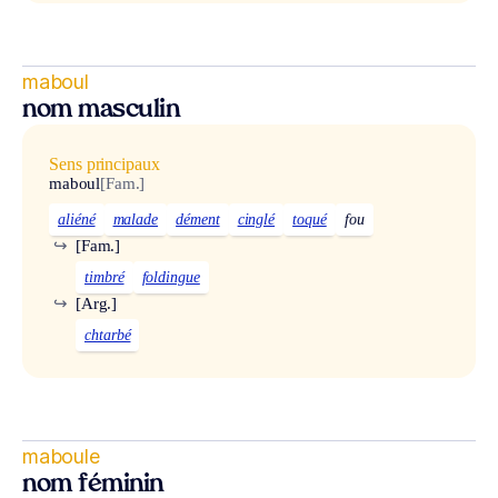
maboul
nom masculin
Sens principaux
maboul
[Fam.]
aliéné
malade
dément
cinglé
toqué
fou
↪
[Fam.]
timbré
foldingue
↪
[Arg.]
chtarbé
maboule
nom féminin