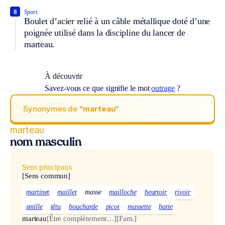
8
Sport.
Boulet d’acier relié à un câble métallique doté d’une
poignée utilisé dans la discipline du lancer de
marteau.
À découvrir
Savez-vous ce que signifie le mot
outrage
?
Synonymes de
“marteau“
marteau
nom masculin
Sens principaux
[Sens commun]
martinet
maillet
masse
mailloche
heurtoir
rivoir
smille
têtu
boucharde
picot
massette
batte
marteau
[Être complètement…]
[Fam.]