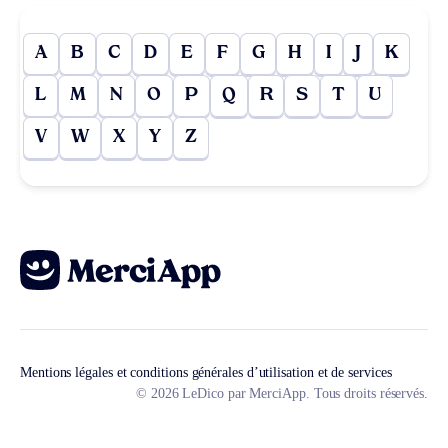
A
B
C
D
E
F
G
H
I
J
K
L
M
N
O
P
Q
R
S
T
U
V
W
X
Y
Z
Mentions légales et conditions générales d’utilisation et de services
© 2026 LeDico par MerciApp. Tous droits réservés.