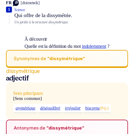
FR
[disimetʀik]
1
Science.
Qui offre de la dissymétrie.
Un jardin à la structure dissymétrique.
À découvrir
Quelle est la définition du mot
indolemment
?
Synonymes de
“dissymétrique“
dissymétrique
adjectif
Sens principaux
[Sens commun]
asymétrique
déséquilibré
irrégulier
biscornu
[Péj.]
Antonymes de
“dissymétrique“