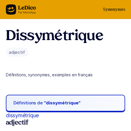
Aller au contenu
Synonymes
Dissymétrique
adjectif
Définitions, synonymes, exemples en français
Définitions de
“dissymétrique“
dissymétrique
adjectif