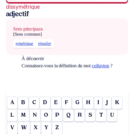
dissymétrique
adjectif
Sens principaux
[Sens commun]
symétrique
régulier
À découvrir
Connaissez-vous la définition du mot
colluvion
?
A
B
C
D
E
F
G
H
I
J
K
L
M
N
O
P
Q
R
S
T
U
V
W
X
Y
Z