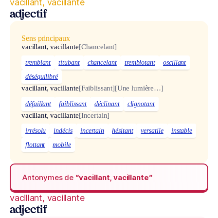
vacillant, vacillante
adjectif
Sens principaux
vacillant, vacillante
[Chancelant]
tremblant
titubant
chancelant
tremblotant
oscillant
déséquilibré
vacillant, vacillante
[Faiblissant]
[Une lumière…]
défaillant
faiblissant
déclinant
clignotant
vacillant, vacillante
[Incertain]
irrésolu
indécis
incertain
hésitant
versatile
instable
flottant
mobile
Antonymes de
“vacillant, vacillante“
vacillant, vacillante
adjectif