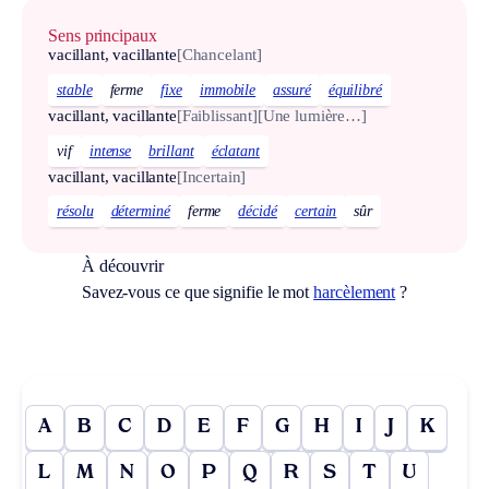
Sens principaux
vacillant, vacillante
[Chancelant]
stable
ferme
fixe
immobile
assuré
équilibré
vacillant, vacillante
[Faiblissant]
[Une lumière…]
vif
intense
brillant
éclatant
vacillant, vacillante
[Incertain]
résolu
déterminé
ferme
décidé
certain
sûr
À découvrir
Savez-vous ce que signifie le mot
harcèlement
?
A
B
C
D
E
F
G
H
I
J
K
L
M
N
O
P
Q
R
S
T
U