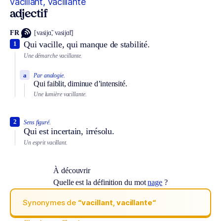
vacillant, vacillante
adjectif
FR
[vasijɑ̃, vasijɑ̃t]
Qui vacille, qui manque de stabilité.
1
Une démarche vacillante.
a
Par analogie.
Qui faiblit, diminue d’intensité.
Une lumière vacillante.
2
Sens figuré.
Qui est incertain, irrésolu.
Un esprit vacillant.
À découvrir
Quelle est la définition du mot
nage
?
Synonymes de
“vacillant, vacillante“